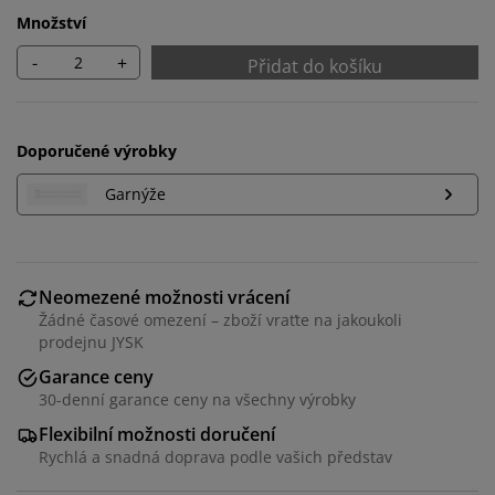
Množství
-
+
Přidat do košíku
Doporučené výrobky
Garnýže
Neomezené možnosti vrácení
Žádné časové omezení – zboží vraťte na jakoukoli
prodejnu JYSK
Garance ceny
30-denní garance ceny na všechny výrobky
Personalizujeme váš zážitek
Flexibilní možnosti doručení
Rychlá a snadná doprava podle vašich představ
V JYSKu používáme soubory cookie a mobilní
identifikátory, abychom vám při návštěvě našich