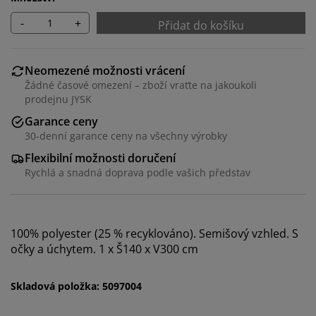
-
+
Přidat do košíku
Neomezené možnosti vrácení
Žádné časové omezení – zboží vraťte na jakoukoli
prodejnu JYSK
Garance ceny
30-denní garance ceny na všechny výrobky
Flexibilní možnosti doručení
Rychlá a snadná doprava podle vašich představ
Personalizujeme váš zážitek
100% polyester (25 % recyklováno). Semišový vzhled. S
očky a úchytem. 1 x Š140 x V300 cm
V JYSKu používáme soubory cookie a mobilní
identifikátory, abychom vám při návštěvě našich
webových stránek zajistili příjemný zážitek. Cookies
Skladová položka: 5097004
shromažďují informace o vás za účelem zajištění
funkčnosti, statistik a relevantního marketingu.