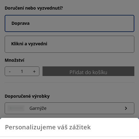
Doručení nebo vyzvednutí?
Doprava
Klikni a vyzvedni
Množství
-
+
Přidat do košíku
Doporučené výrobky
Garnýže
Neomezené možnosti vrácení