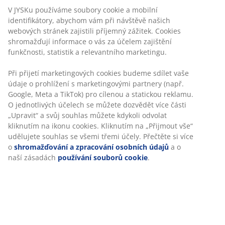
Žádné časové omezení – zboží vraťte na jakoukoli
prodejnu JYSK
Garance ceny
30-denní garance ceny na všechny výrobky
Flexibilní možnosti doručení
Rychlá a snadná doprava podle vašich představ
Personalizujeme váš zážitek
V JYSKu používáme soubory cookie a mobilní identifikátory,
100% polyester (50 % recyklováno). S kanálkem a
abychom vám při návštěvě našich webových stránek zajistili
páskou. 1xŠ140xV300 cm
příjemný zážitek. Cookies shromažďují informace o vás za
účelem zajištění funkčnosti, statistik a relevantního
marketingu.
Skladová položka: 5080012
Při přijetí marketingových cookies budeme sdílet vaše údaje o
prohlížení s marketingovými partnery (např. Google, Meta a
TikTok) pro cílenou a statickou reklamu. O jednotlivých účelech
Specifikace
se můžete dozvědět více části „Upravit“ a svůj souhlas můžete
kdykoli odvolat kliknutím na ikonu cookies. Kliknutím na