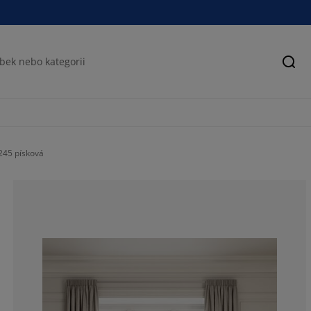
Hled
245 písková
100%
0%