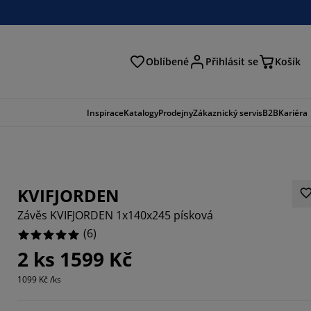
Oblíbené
Přihlásit se
Košík
at
Inspirace
Katalogy
Prodejny
Zákaznický servis
B2B
Kariéra
KVIFJORDEN
Závěs KVIFJORDEN 1x140x245 písková
(
6
)
2 ks 1599 Kč
1099 Kč /ks