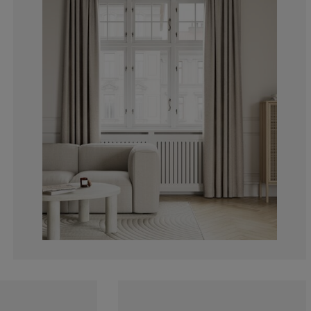
0%
0%
0%