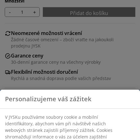
Množství
-
+
Přidat do košíku
Neomezené možnosti vrácení
Žádné časové omezení – zboží vraťte na jakoukoli
prodejnu JYSK
Garance ceny
30-denní garance ceny na všechny výrobky
Flexibilní možnosti doručení
Rychlá a snadná doprava podle vašich představ
Dekorační dýha. Š98xV2xH50 cm
Skladová položka: 3670597
Návod k sestavení