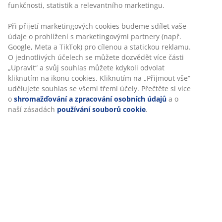
Specifikace
Hodnocení
(
1
)
Doprava
Personalizujeme váš zážitek
V JYSKu používáme soubory cookie a mobilní identifikátory, ab
při návštěvě našich webových stránek zajistili příjemný zážitek. 
shromažďují informace o vás za účelem zajištění funkčnosti, stat