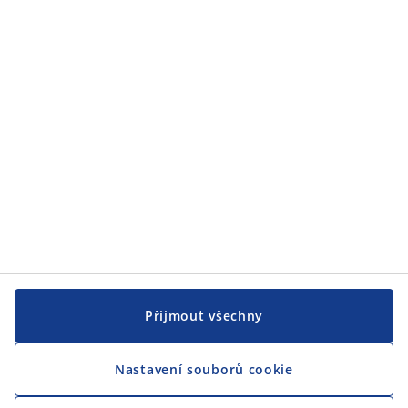
JYSK
JYSK
CENTRÁLA
Sledovat JYSK
Jsme hrdým partnerem Českého paralympijského týmu