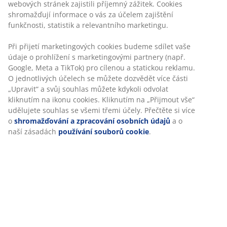
perforovaným designem. Ideální pro ukládání a
organizaci různých předmětů. Koš je vyroben z plastu,
který se snadno čistí. Š18×D26×V12 cm
Skladová položka: 4961300
Personalizujeme váš zážitek
Specifikace
V JYSKu používáme soubory cookie a mobilní identifikátory,
abychom vám při návštěvě našich webových stránek zajistili
příjemný zážitek. Cookies shromažďují informace o vás za účel
Hodnocení
zajištění funkčnosti, statistik a relevantního marketingu.
(
59
)
Při přijetí marketingových cookies budeme sdílet vaše údaje o
prohlížení s marketingovými partnery (např. Google, Meta a
TikTok) pro cílenou a statickou reklamu. O jednotlivých účelech 
Doprava
můžete dozvědět více části „Upravit“ a svůj souhlas můžete
kdykoli odvolat kliknutím na ikonu cookies. Kliknutím na „Přijmo
vše“ udělujete souhlas se všemi třemi účely. Přečtěte si více o