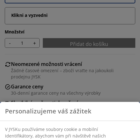
Klikni a vyzvedni
Množství
-
+
Přidat do košíku
Neomezené možnosti vrácení
Žádné časové omezení – zboží vraťte na jakoukoli
prodejnu JYSK
Garance ceny
30-denní garance ceny na všechny výrobky
Flexibilní možnosti doručení
Rychlá a snadná doprava podle vašich představ
Bílý koš o objemu 4,5 litru s rukojeťmi a praktickým,