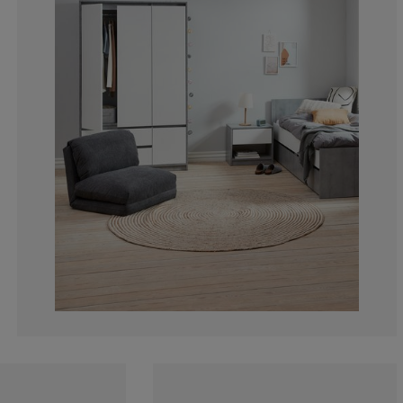
4.810996563573
1.030927835051
1.374570446735