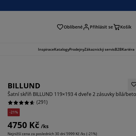
Oblíbené
Přihlásit se
Košík
at
Inspirace
Katalogy
Prodejny
Zákaznický servis
B2B
Kariéra
BILLUND
Šatní skříň BILLUND 119×193 4 dveře 2 zásuvky bílá/bet
(
291
)
-21%
921%
4750 Kč
/ks
7078%
Nejnižší cena za posledních 30 dní
5999 Kč /ks (-21%)