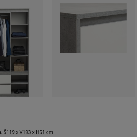
ka. Š119 x V193 x H51 cm