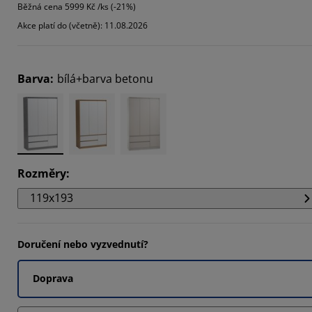
Běžná cena
5999 Kč /ks (-21%)
884%
Akce platí do (včetně): 11.08.2026
5463%
3952%
Barva
:
bílá+barva betonu
Rozměry
:
119x193
Doručení nebo vyzvednutí?
Doprava