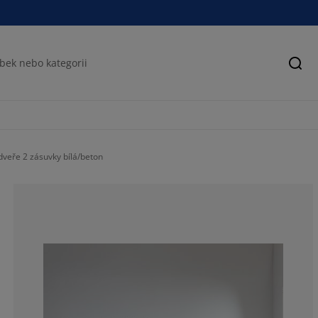
Hled
dveře 2 zásuvky bílá/beton
72.5085910652
20.27491408934