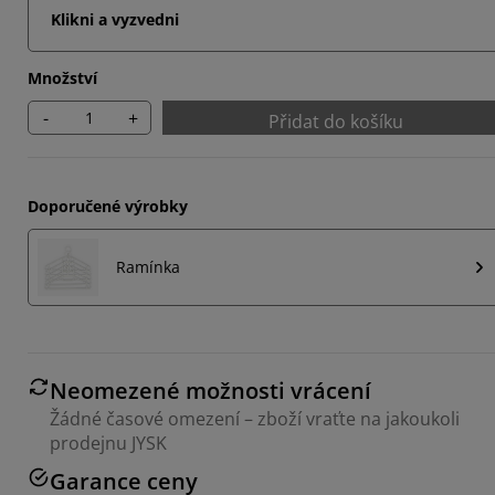
Klikni a vyzvedni
Množství
-
+
Přidat do košíku
Doporučené výrobky
Ramínka
Neomezené možnosti vrácení
Žádné časové omezení – zboží vraťte na jakoukoli
prodejnu JYSK
Garance ceny