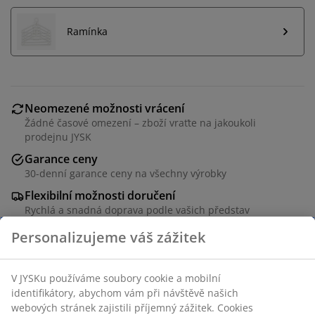
Ramínka
Neomezené možnosti vrácení
Žádné časové omezení – zboží vraťte na jakoukoli
prodejnu JYSK
Garance ceny
30-denní garance ceny na všechny výrobky
Flexibilní možnosti doručení
Rychlá a snadná doprava podle vašich představ
Dekorační dýha. Vnitřek skříně: 5 polic a 1 tyč na
ramínka. Š157 x V220 x H61 cm