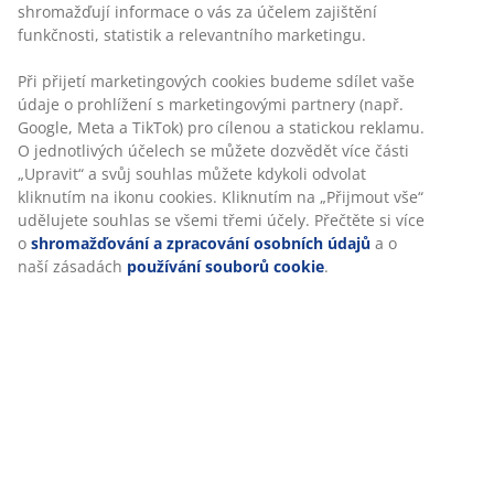
Skladová položka: 3670276
Návod k sestavení
Specifikace
Hodnocení
(
53
)
Doprava