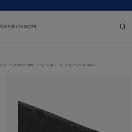
Hled
chranný kryt na zahr. nábytek LJUV Š120xD215 na sestavu
68.75%
15.625%