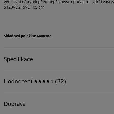
venkovní nábytek před nepříznivým počasím. Udrží vaši za
Š120×D215×D105 cm
Skladová položka: 6400182
Specifikace
(
32
)
Hodnocení
Doprava