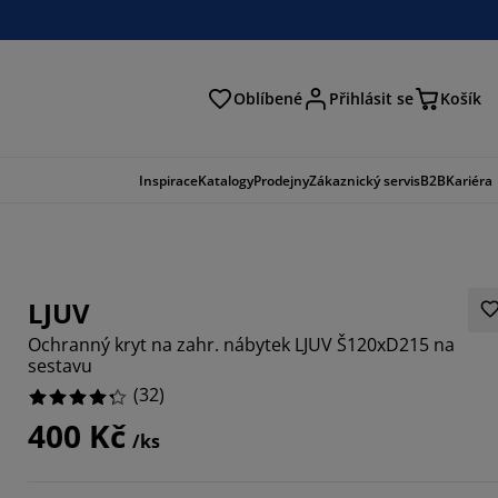
Oblíbené
Přihlásit se
Košík
at
Inspirace
Katalogy
Prodejny
Zákaznický servis
B2B
Kariéra
LJUV
Ochranný kryt na zahr. nábytek LJUV Š120xD215 na
sestavu
(
32
)
400 Kč
/ks