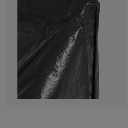
3.125%
0%
12.5%