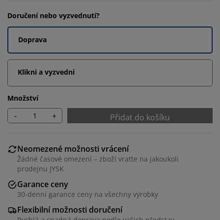
Doručení nebo vyzvednutí?
Doprava
Klikni a vyzvedni
Množství
-
+
Přidat do košíku
Neomezené možnosti vrácení
Žádné časové omezení – zboží vraťte na jakoukoli
prodejnu JYSK
Garance ceny
30-denní garance ceny na všechny výrobky
Flexibilní možnosti doručení
Rychlá a snadná doprava podle vašich představ