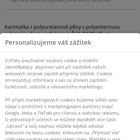
Karimatka z polyuretanové pěny s polyesterovou
ochranou. Samonafukovací. Š60xD190xV5 cm
Personalizujeme váš zážitek
Skladová položka: 4700035
V JYSKu používáme soubory cookie a mobilní
Návod k sestavení
identifikátory, abychom vám při návštěvě našich
webových stránek zajistili příjemný zážitek. Cookies
shromažďují informace o vás za účelem zajištění
funkčnosti, statistik a relevantního marketingu.
Specifikace
Při přijetí marketingových cookies budeme sdílet vaše
údaje o prohlížení s marketingovými partnery (např.
Google, Meta a TikTok) pro cílenou a statickou reklamu.
Hodnocení
O jednotlivých účelech se můžete dozvědět více části
(
8
)
„Upravit“ a svůj souhlas můžete kdykoli odvolat
kliknutím na ikonu cookies. Kliknutím na „Přijmout vše“
udělujete souhlas se všemi třemi účely. Přečtěte si více