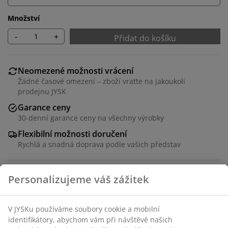
Množství
-
+
Přidat do košíku
Neomezené možnosti vrácení
Žádné časové omezení – zboží vraťte na jakoukoli
prodejnu JYSK
Garance ceny
30-denní garance ceny na všechny výrobky
Flexibilní možnosti doručení
Rychlá a snadná doprava podle vašich představ
Úložný box z hliníku a umělého ratanu. S hydraulickým
víkem. Mrazuvzdorný. Š150xV91xH77 cm
Skladová položka: 3799880