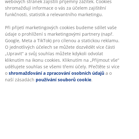
Návod k sestavení
Specifikace
Hodnocení
(
12
)
O značce
Doprava