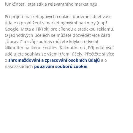
Návod k sestavení
Specifikace
Hodnocení
(
24
)
Doprava
Personalizujeme váš zážitek