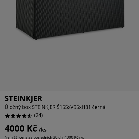
če o nábytek/doplňky
nkovní osvětlení
ostěradla
stelové rámy
větlení
12.5%
mping
tní skříně
xspring rámy s úložným prostorem
mácnost
4.166666666666666%
0%
bytek do ložnice
šty
tský pokoj
tské matrace
aní
tské postele
o mazlíčky
STEINKJER
Úložný box STEINKJER Š155xV95xH81 černá
(
24
)
4000 Kč
/ks
Nejnižší cena za posledních 30 dní
4000 Kč /ks