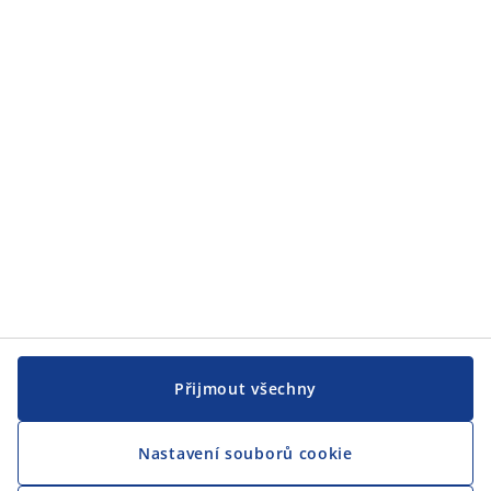
JYSK
JYSK
CENTRÁLA
Sledovat JYSK
Jsme hrdým partnerem Českého paralympijského týmu