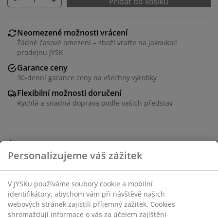
Přidat do košíku
Neomezené možnosti vrácení
Žádné časové omezení – zboží vraťte na jakoukoli
prodejnu JYSK
Garance ceny
30-denní garance ceny na všechny výrobky
Flexibilní možnosti doručení
Rychlá a snadná doprava podle vašich představ
Úložný box na polstry z oceli a umělého ratanu. S
praktickým hydraulickým víkem. Včetně voděodolné
úložné tašky na zahradní polštáře. Mrazuvzdorný.
Š155xV95xH81 cm
Skladová položka: 3725026