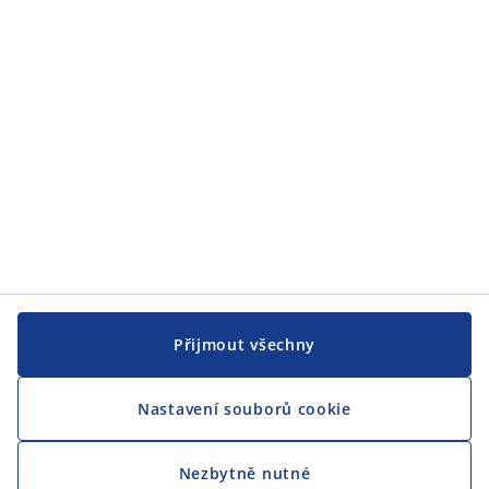
JYSK
CENTRÁLA
Sledovat JYSK
Přijmout všechny
Nastavení souborů cookie
Jsme hrdým partnerem Českého paralympijského týmu
Nezbytně nutné