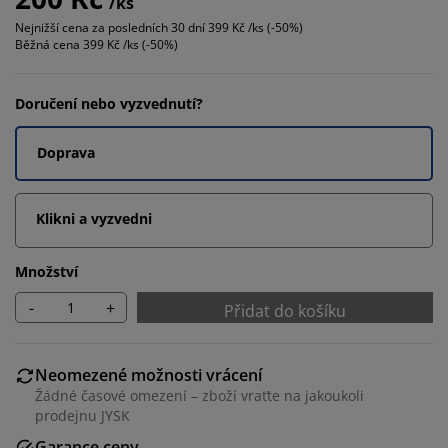
/ks
Nejnižší cena za posledních 30 dní
399 Kč /ks (-50%)
Běžná cena
399 Kč /ks (-50%)
Doručení nebo vyzvednutí?
Doprava
Klikni a vyzvedni
Množství
-
+
Přidat do košíku
Neomezené možnosti vrácení
Žádné časové omezení – zboží vraťte na jakoukoli
prodejnu JYSK
Garance ceny