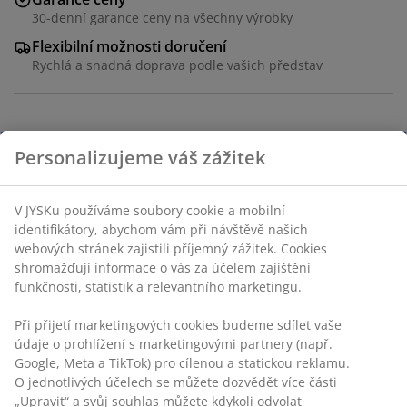
30-denní garance ceny na všechny výrobky
Flexibilní možnosti doručení
Rychlá a snadná doprava podle vašich představ
Venkovní světelný řetěz s 10 dekorativními
Personalizujeme váš zážitek
žebrovanými LED žárovkami, které na balkoně nebo
terase vytvářejí útulnou atmosféru. Provedení na
baterie nabízí flexibilní umístění, zahrnuje praktickou
V JYSKu používáme soubory cookie a mobilní
funkci časovače pro automatické osvětlení. Vyžaduje 3
identifikátory, abychom vám při návštěvě našich
AA baterie (nejsou součástí balení). D365xØ8 cm
webových stránek zajistili příjemný zážitek. Cookies
shromažďují informace o vás za účelem zajištění
funkčnosti, statistik a relevantního marketingu.
Skladová položka: 6426053
Při přijetí marketingových cookies budeme sdílet vaše
údaje o prohlížení s marketingovými partnery (např.
Google, Meta a TikTok) pro cílenou a statickou reklamu.
Specifikace
O jednotlivých účelech se můžete dozvědět více části
„Upravit“ a svůj souhlas můžete kdykoli odvolat