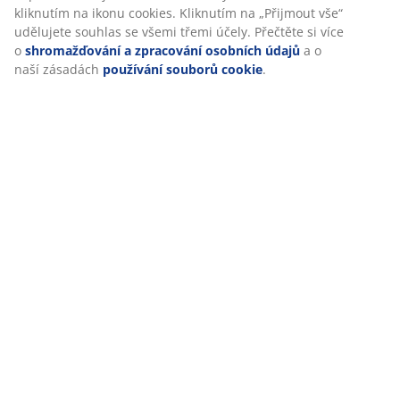
kliknutím na ikonu cookies. Kliknutím na „Přijmout vše“
udělujete souhlas se všemi třemi účely. Přečtěte si více
Hodnocení
o
shromažďování a zpracování osobních údajů
a o
(
3
)
naší zásadách
používání souborů cookie
.
Doprava