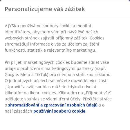
Personalizujeme váš zážitek
V JYSKu používáme soubory cookie a mobilní
identifikátory, abychom vám při návštěvě našich
webových stránek zajistili příjemný zážitek. Cookies
shromažďují informace o vás za účelem zajištění
funkčnosti, statistik a relevantního marketingu.
46 LET SKVĚLÝCH NABÍDEK
Více než 3500 prodejen ve 49 zemích po celém světě.
Při přijetí marketingových cookies budeme sdílet vaše
údaje o prohlížení s marketingovými partnery (např.
Google, Meta a TikTok) pro cílenou a statickou reklamu.
O jednotlivých účelech se můžete dozvědět více části
„Upravit“ a svůj souhlas můžete kdykoli odvolat
SKANDINÁVSKÉ KOŘENY
kliknutím na ikonu cookies. Kliknutím na „Přijmout vše“
Působíme celosvětově, ale pocházíme ze Skandinávie.
udělujete souhlas se všemi třemi účely. Přečtěte si více
Založeno roku 1979.
o
shromažďování a zpracování osobních údajů
a o
naší zásadách
používání souborů cookie
.