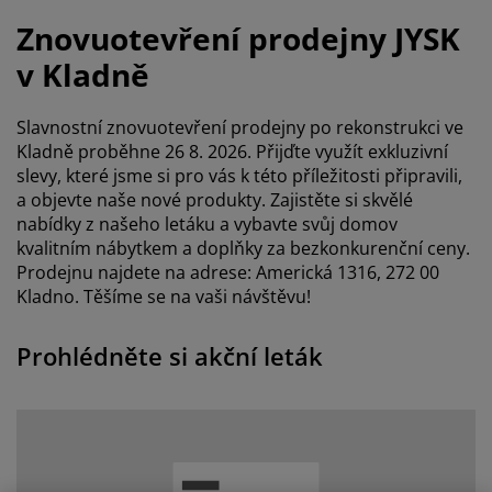
éče o nábytek/doplňky
enkovní osvětlení
rostěradla
ostelové rámy
světlení
Znovuotevření prodejny JYSK
emping
tní skříně
oxspring rámy s úložným prostorem
omácnost
v Kladně
ábytek do ložnice
ošty
ětský pokoj
Slavnostní znovuotevření prodejny po rekonstrukci ve
Kladně proběhne 26 8. 2026. Přijďte využít exkluzivní
ětské matrace
raní
slevy, které jsme si pro vás k této příležitosti připravili,
a objevte naše nové produkty. Zajistěte si skvělé
ětské postele
ro mazlíčky
nabídky z našeho letáku a vybavte svůj domov
kvalitním nábytkem a doplňky za bezkonkurenční ceny.
Prodejnu najdete na adrese:
Americká 1316, 272 00
Kladno
. Těšíme se na vaši návštěvu!
Prohlédněte si akční leták