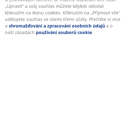
„Upravit“ a svůj souhlas můžete kdykoli odvolat
JYSK newsletter
kliknutím na ikonu cookies. Kliknutím na „Přijmout vše“
udělujete souhlas se všemi třemi účely. Přečtěte si více
Dárková karta
o
shromažďování a zpracování osobních údajů
a o
naší zásadách
používání souborů cookie
.
Zpětná vazba zákazníků
46 LET SKVĚLÝCH NABÍDEK
Více než 3500 prodejen ve 49 zemích po celém světě.
SKANDINÁVSKÉ KOŘENY
Působíme celosvětově, ale pocházíme ze Skandinávie.