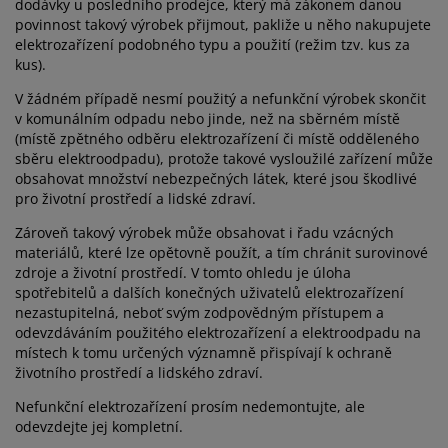
dodávky u posledního prodejce, který má zákonem danou
éče o nábytek/doplňky
enkovní osvětlení
rostěradla
ostelové rámy
světlení
povinnost takový výrobek přijmout, pakliže u něho nakupujete
elektrozařízení podobného typu a použití (režim tzv. kus za
emping
tní skříně
oxspring rámy s úložným prostorem
omácnost
kus).
V žádném případě nesmí použitý a nefunkční výrobek skončit
ábytek do ložnice
ošty
ětský pokoj
v komunálním odpadu nebo jinde, než na sběrném místě
(místě zpětného odběru elektrozařízení či místě odděleného
ětské matrace
raní
sběru elektroodpadu), protože takové vysloužilé zařízení může
obsahovat množství nebezpečných látek, které jsou škodlivé
pro životní prostředí a lidské zdraví.
ětské postele
ro mazlíčky
Zároveň takový výrobek může obsahovat i řadu vzácných
materiálů, které lze opětovně použít, a tím chránit surovinové
zdroje a životní prostředí. V tomto ohledu je úloha
spotřebitelů a dalších konečných uživatelů elektrozařízení
nezastupitelná, neboť svým zodpovědným přístupem a
odevzdáváním použitého elektrozařízení a elektroodpadu na
místech k tomu určených významně přispívají k ochraně
životního prostředí a lidského zdraví.
Nefunkční elektrozařízení prosím nedemontujte, ale
odevzdejte jej kompletní.