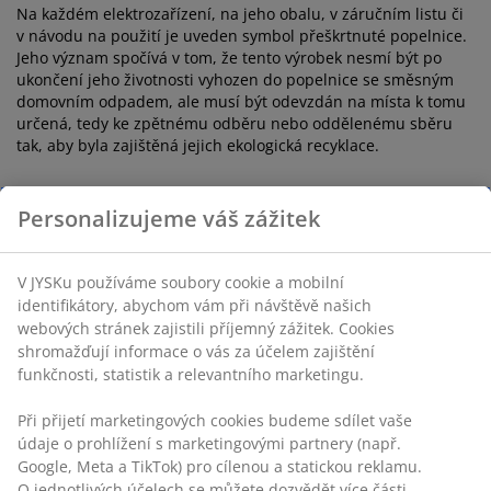
Na každém elektrozařízení, na jeho obalu, v záručním listu či
v návodu na použití je uveden symbol přeškrtnuté popelnice.
Jeho význam spočívá v tom, že tento výrobek nesmí být po
ukončení jeho životnosti vyhozen do popelnice se směsným
domovním odpadem, ale musí být odevzdán na místa k tomu
určená, tedy ke zpětnému odběru nebo oddělenému sběru
tak, aby byla zajištěná jejich ekologická recyklace.
Primary
Personalizujeme váš zážitek
Zákaznické výhody
Možnosti doručení zdarma
V JYSKu používáme soubory cookie a mobilní
identifikátory, abychom vám při návštěvě našich
webových stránek zajistili příjemný zážitek. Cookies
Neomezené možnosti vrácení
shromažďují informace o vás za účelem zajištění
funkčnosti, statistik a relevantního marketingu.
Garance ceny
Při přijetí marketingových cookies budeme sdílet vaše
údaje o prohlížení s marketingovými partnery (např.
Nákup na splátky
Google, Meta a TikTok) pro cílenou a statickou reklamu.
O jednotlivých účelech se můžete dozvědět více části