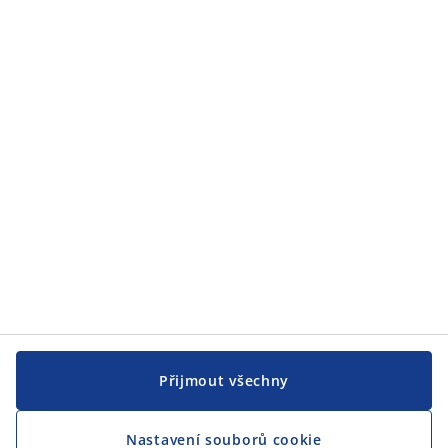
Zákaznický servis
JYSK
JYSK
CENTRÁLA
Sledovat JYSK
Přijmout všechny
Nastavení souborů cookie
Jsme hrdým partnerem Českého paralympijského týmu