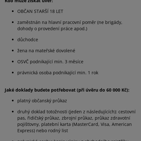
Kdo může získat úvěr:
OBČAN STARŠÍ 18 LET
zaměstnán na hlavní pracovní poměr (ne brigády,
dohody o provedení práce apod.)
důchodce
žena na mateřské dovolené
OSVČ podnikající min. 3 měsíce
právnická osoba podnikající min. 1 rok
Jaké doklady budete potřebovat (při úvěru do 60 000 Kč):
platný občanský průkaz
druhý doklad totožnosti (jeden z následujících): cestovní
pas, řidičský průkaz, zbrojní průkaz, průkaz zdravotní
pojišťovny, platební karta (MasterCard, Visa, American
Express) nebo rodný list