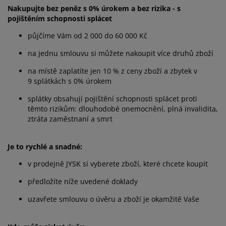
éče o nábytek/doplňky
enkovní osvětlení
rostěradla
ostelové rámy
světlení
Nakupujte bez peněz s 0% úrokem a bez rizika - s
pojištěním schopnosti splácet
emping
tní skříně
oxspring rámy s úložným prostorem
omácnost
půjčíme Vám od 2 000 do 60 000 Kč
ábytek do ložnice
ošty
ětský pokoj
na jednu smlouvu si můžete nakoupit více druhů zboží
na místě zaplatíte jen 10 % z ceny zboží a zbytek v
ětské matrace
raní
9 splátkách s 0% úrokem
splátky obsahují pojištění schopnosti splácet proti
ětské postele
ro mazlíčky
těmto rizikům: dlouhodobé onemocnění, plná invalidita,
ztráta zaměstnaní a smrt
Je to rychlé a snadné:
v prodejně JYSK si vyberete zboží, které chcete koupit
předložíte níže uvedené doklady
uzavřete smlouvu o úvěru a zboží je okamžitě Vaše