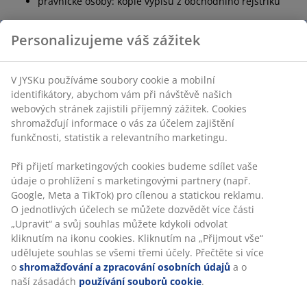
právnické osoby: kopie výpisu z obchodního rejstříku
Personalizujeme váš zážitek
Příklad financování k
1.6.2017:
V JYSKu používáme soubory cookie a mobilní
identifikátory, abychom vám při návštěvě našich
Pořizovací cena 10 000 Kč
webových stránek zajistili příjemný zážitek. Cookies
Přímá platba 1 000 Kč / 10 %
shromažďují informace o vás za účelem zajištění
Počet měsíčních splátek 9
funkčnosti, statistik a relevantního marketingu.
Výše úvěru 9 000 Kč
Roční úroková sazba 0 %
Při přijetí marketingových cookies budeme sdílet vaše
Výše měsíční splátky bez pojištění 1000 Kč
údaje o prohlížení s marketingovými partnery (např.
RPSN 15,93 %
Google, Meta a TikTok) pro cílenou a statickou reklamu.
Výše pojistného poplatku měsíčně 63 Kč
O jednotlivých účelech se můžete dozvědět více části
Výše měsíční splátky (vč. pojištění) 1063 Kč
„Upravit“ a svůj souhlas můžete kdykoli odvolat
Celková částka splatná spotřebitelem
9 567 Kč
kliknutím na ikonu cookies. Kliknutím na „Přijmout vše“
udělujete souhlas se všemi třemi účely. Přečtěte si více
o
shromažďování a zpracování osobních údajů
a o
Doplňující údaje reprezentativního příkladu: Pro účely
naší zásadách
používání souborů cookie
.
výpočtu RPSN platí: měsíc má 30,4167 dnů a rok pak 365 dnů.
Použitá úroková metoda: 30/360. Roční úroková sazba je