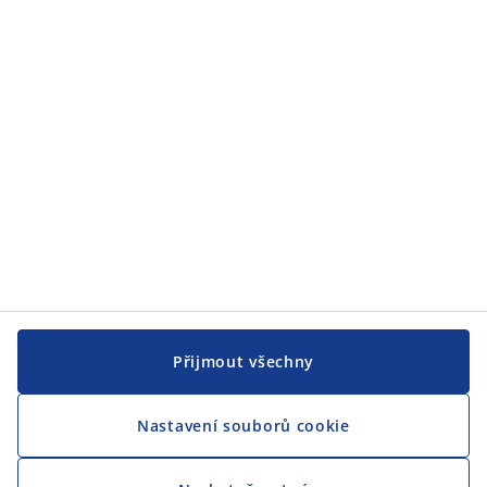
JYSK
JYSK
CENTRÁLA
Sledovat JYSK
Přijmout všechny
Nastavení souborů cookie
Jsme hrdým partnerem Českého paralympijského týmu