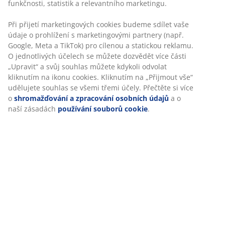
Skladová položka: 3690454
funkčnosti, statistik a relevantního marketingu.
Návod k sestavení
Při přijetí marketingových cookies budeme sdílet vaše
údaje o prohlížení s marketingovými partnery (např.
Google, Meta a TikTok) pro cílenou a statickou reklamu.
O jednotlivých účelech se můžete dozvědět více části
Specifikace
„Upravit“ a svůj souhlas můžete kdykoli odvolat
kliknutím na ikonu cookies. Kliknutím na „Přijmout vše“
udělujete souhlas se všemi třemi účely. Přečtěte si více
o
shromažďování a zpracování osobních údajů
a o
Hodnocení
naší zásadách
používání souborů cookie
.
(
242
)
Doprava