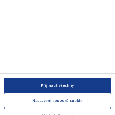
JYSK
JYSK
CENTRÁLA
Sledovat JYSK
Jsme hrdým partnerem Českého paralympijského týmu