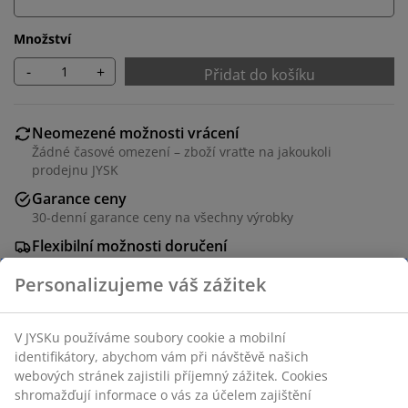
Množství
-
+
Přidat do košíku
Neomezené možnosti vrácení
Žádné časové omezení – zboží vraťte na jakoukoli
prodejnu JYSK
Garance ceny
30-denní garance ceny na všechny výrobky
Flexibilní možnosti doručení
Rychlá a snadná doprava podle vašich představ
Potah a masivní dřevo. S úložným prostorem.
Š95xV45xH37 cm