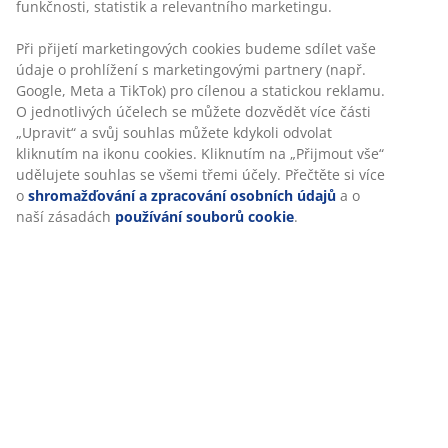
Skladová položka: 3650110
Návod k sestavení
Specifikace
Hodnocení
(
34
)
Doprava
Personalizujeme váš zážitek