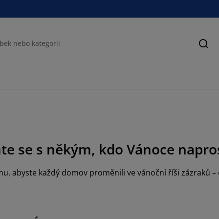
Hled
e se s někým, kdo Vánoce napros
, abyste každý domov proměnili ve vánoční říši zázraků –