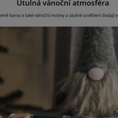
Útulná vánoční atmosféra
rvené barvy a také vánoční motivy a útulné osvětlení doda