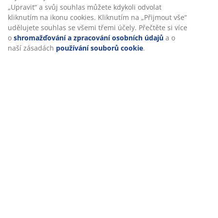
Otevírací doba zákaznického centra
„Upravit“ a svůj souhlas můžete kdykoli odvolat
kliknutím na ikonu cookies. Kliknutím na „Přijmout vše“
Pondělí – pátek 08:30 – 17:00
udělujete souhlas se všemi třemi účely. Přečtěte si více
Sobota - neděle 09:00 - 16:00
o
shromažďování a zpracování osobních údajů
a o
naší zásadách
používání souborů cookie
.
Otevírací dobu prodejen můžete ověřit zde.
46 LET SKVĚLÝCH NABÍDEK
Více než 3500 prodejen ve 49 zemích po celém světě.
SKANDINÁVSKÉ KOŘENY
Působíme celosvětově, ale pocházíme ze Skandinávie.