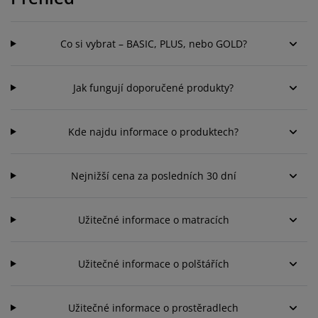
éče o nábytek/doplňky
enkovní osvětlení
rostěradla
ostelové rámy
světlení
emping
tní skříně
oxspring rámy s úložným prostorem
omácnost
Co si vybrat – BASIC, PLUS, nebo GOLD?
ábytek do ložnice
ošty
ětský pokoj
Jak fungují doporučené produkty?
ětské matrace
raní
Kde najdu informace o produktech?
ětské postele
ro mazlíčky
Nejnižší cena za posledních 30 dní
Užitečné informace o matracích
Užitečné informace o polštářích
Užitečné informace o prostěradlech