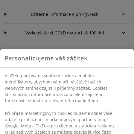
Užitečné informace o přikrývkách
Vyzkoušejte si GOLD matraci až 100 dní
Personalizujeme váš zážitek
V JYSKu používáme soubory cookie a mobilní
Kontaktujte zákaznické centrum
identifikátory, abychom vám při návštěvě našich
webových stránek zajistili příjemný zážitek. Cookies
shromažďují informace o vás za účelem zajištění
Live chat - Offline
funkčnosti, statistik a relevantního marketingu.
bez čekání
Při přijetí marketingových cookies budeme sdílet vaše
+420 228 884 565
údaje o prohlížení s marketingovými partnery (např.
Průměrná doba čekání na lince je 1 minuta
Google, Meta a TikTok) pro cílenou a statickou reklamu.
O jednotlivých účelech se můžete dozvědět více části