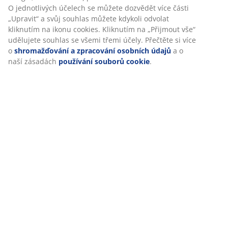
písková
O jednotlivých účelech se můžete dozvědět více části
„Upravit“ a svůj souhlas můžete kdykoli odvolat
kliknutím na ikonu cookies. Kliknutím na „Přijmout vše“
550
udělujete souhlas se všemi třemi účely. Přečtěte si více
Kč
o
shromažďování a zpracování osobních údajů
a o
/sada
naší zásadách
používání souborů cookie
.
Nejnižší cena za
posledních 30
dní
999 Kč /sada
(-45%)
Běžná cena
999
Kč /sada (-45%)
Další varianty
46 LET SKVĚLÝCH NABÍDEK
Více než 3500 prodejen ve 49 zemích po celém světě.