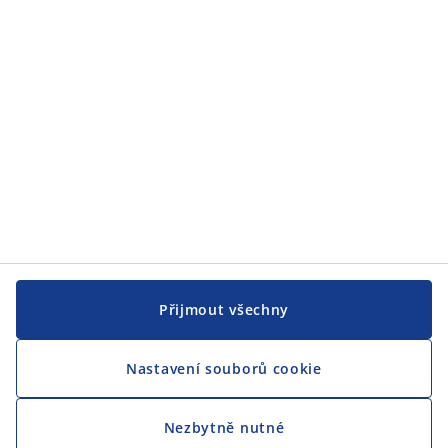
JYSK
CENTRÁLA
Sledovat JYSK
Přijmout všechny
Nastavení souborů cookie
Jsme hrdým partnerem Českého paralympijského týmu
Nezbytně nutné