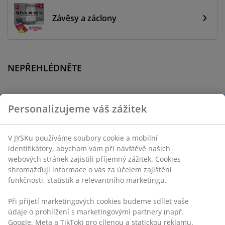
Závěsy a záclony
NEPŘEHLÉDNĚTE
Personalizujeme váš zážitek
V JYSKu používáme soubory cookie a mobilní
-45%
identifikátory, abychom vám při návštěvě našich
webových stránek zajistili příjemný zážitek. Cookies
Gold
shromažďují informace o vás za účelem zajištění
INGEBORG
funkčnosti, statistik a relevantního marketingu.
Saténové
povlečení
Při přijetí marketingových cookies budeme sdílet vaše
INGEBORG
údaje o prohlížení s marketingovými partnery (např.
140x200
Google, Meta a TikTok) pro cílenou a statickou reklamu.