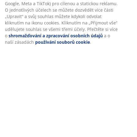
Google, Meta a TikTok) pro cílenou a statickou reklamu.
O jednotlivých účelech se můžete dozvědět více části
Skladová položka: 4911010
„Upravit“ a svůj souhlas můžete kdykoli odvolat
kliknutím na ikonu cookies. Kliknutím na „Přijmout vše“
Návod k sestavení
udělujete souhlas se všemi třemi účely. Přečtěte si více
Značení
o
shromažďování a zpracování osobních údajů
a o
naší zásadách
používání souborů cookie
.
Specifikace
Hodnocení
(
129
)
Doprava