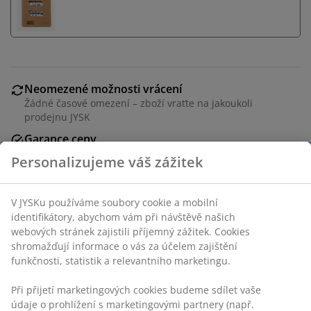
Neomezené možnosti vrácení
Žádné časové omezení – zboží vraťte na jakoukoli
prodejnu JYSK
Garance ceny
30-denní garance ceny na všechny výrobky
Personalizujeme váš zážitek
Flexibilní možnosti doručení
Rychlá a snadná doprava podle vašich představ
V JYSKu používáme soubory cookie a mobilní
identifikátory, abychom vám při návštěvě našich
webových stránek zajistili příjemný zážitek. Cookies
shromažďují informace o vás za účelem zajištění
Budík s přehledným digitálním displejem, který ukazuje
funkčnosti, statistik a relevantního marketingu.
čas, datum a pokojovou teplotu. Tento kompaktní
černý budík má také podsvícení a funkci odložení
Při přijetí marketingových cookies budeme sdílet vaše
buzení. Vyžaduje 3 AAA baterie, které se prodávají
údaje o prohlížení s marketingovými partnery (např.
samostatně. Š14xD5xV8 cm