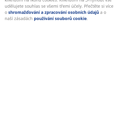
udělujete souhlas se všemi třemi účely. Přečtěte si více
o
shromažďování a zpracování osobních údajů
a o
Hodnocení
naší zásadách
používání souborů cookie
.
(
4
)
Doprava