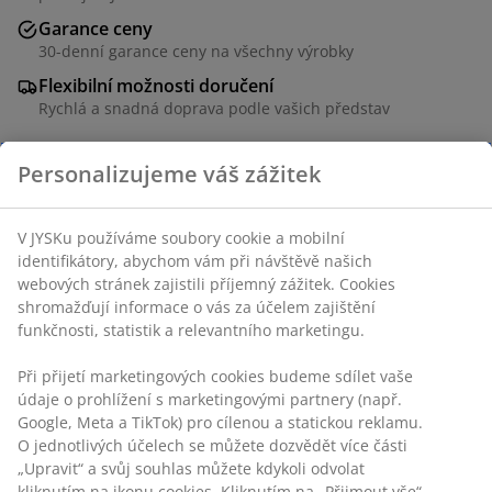
Garance ceny
30-denní garance ceny na všechny výrobky
Flexibilní možnosti doručení
Rychlá a snadná doprava podle vašich představ
Personalizujeme váš zážitek
Lucerna se splétaným designem a černými detaily
vyrobená z papíru a oceli. Má praktickou rukojeť a
V JYSKu používáme soubory cookie a mobilní
uvnitř je skleněná nádoba na svíčku. Lucerna
identifikátory, abychom vám při návštěvě našich
kombinuje moderní a rustikální styl, aby vytvořila
webových stránek zajistili příjemný zážitek. Cookies
hřejivou a příjemnou atmosféru. Ø27×V35 cm
shromažďují informace o vás za účelem zajištění
funkčnosti, statistik a relevantního marketingu.
Skladová položka: 4912621
Při přijetí marketingových cookies budeme sdílet vaše
údaje o prohlížení s marketingovými partnery (např.
Google, Meta a TikTok) pro cílenou a statickou reklamu.
O jednotlivých účelech se můžete dozvědět více části
Specifikace
„Upravit“ a svůj souhlas můžete kdykoli odvolat
kliknutím na ikonu cookies. Kliknutím na „Přijmout vše“