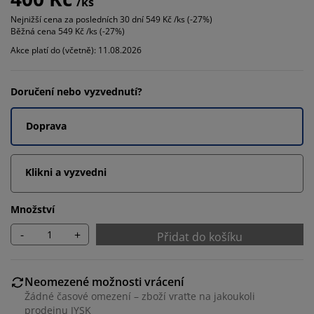
/ks
Nejnižší cena za posledních 30 dní
549 Kč /ks (-27%)
Běžná cena
549 Kč /ks (-27%)
Akce platí do (včetně): 11.08.2026
Doručení nebo vyzvednutí?
Doprava
Klikni a vyzvedni
Množství
-
+
Přidat do košíku
Neomezené možnosti vrácení
Žádné časové omezení – zboží vraťte na jakoukoli
prodejnu JYSK