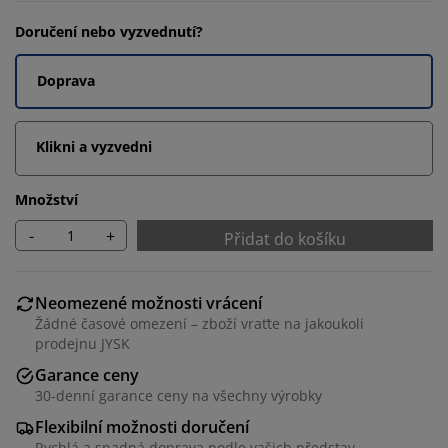
Doručení nebo vyzvednutí?
Doprava
Klikni a vyzvedni
Množství
-
+
Přidat do košíku
Neomezené možnosti vrácení
Žádné časové omezení – zboží vraťte na jakoukoli
prodejnu JYSK
Garance ceny
30-denní garance ceny na všechny výrobky
Flexibilní možnosti doručení
Rychlá a snadná doprava podle vašich představ