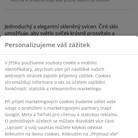
Jednoduchý a elegantní skleněný svícen. Čiré sklo
umožňuje, aby světlo svíček krásně prosvítalo a
vytvářelo teplou a útulnou atmosféru. Jednoduchý, ale
Personalizujeme váš zážitek
stylový design doplní jakýkoliv interiér. Ø15×V25 cm
V JYSKu používáme soubory cookie a mobilní
identifikátory, abychom vám při návštěvě našich
webových stránek zajistili příjemný zážitek. Cookies
Skladová položka: 4912529
shromažďují informace o vás za účelem zajištění
funkčnosti, statistik a relevantního marketingu.
Při přijetí marketingových cookies budeme sdílet vaše
Specifikace
údaje o prohlížení s marketingovými partnery (např.
Google, Meta a TikTok) pro cílenou a statickou reklamu.
O jednotlivých účelech se můžete dozvědět více části
„Upravit“ a svůj souhlas můžete kdykoli odvolat
Hodnocení
kliknutím na ikonu cookies. Kliknutím na „Přijmout vše“