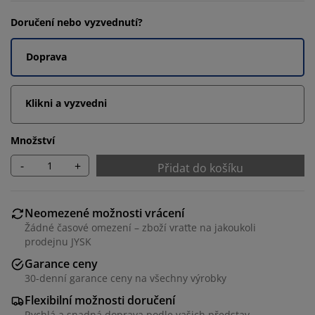
Doručení nebo vyzvednutí?
Doprava
Klikni a vyzvedni
Množství
-
+
Přidat do košíku
Neomezené možnosti vrácení
Žádné časové omezení – zboží vraťte na jakoukoli
prodejnu JYSK
Garance ceny
30-denní garance ceny na všechny výrobky
Flexibilní možnosti doručení
Rychlá a snadná doprava podle vašich představ