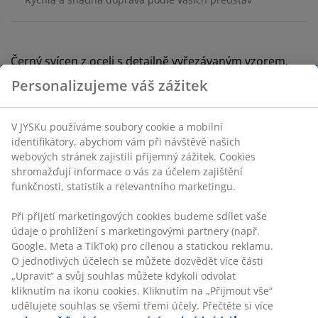
Černý svícen z oceli s detailně vyřezávaným vzorem,
který vytváří krásnou hru světla. Má praktickou rukojeť.
Ø15×V20 cm
Skladová položka: 4912623
Specifikace
Hodnocení
(
0
)