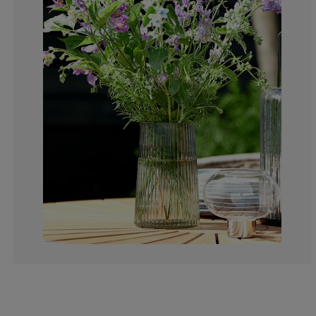
0%
0%
2.5%