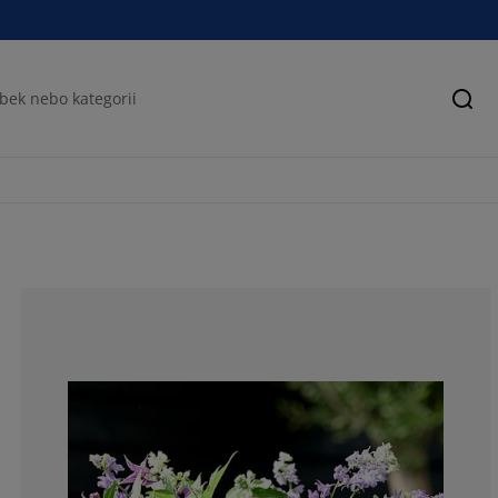
Hled
90%
7.5%