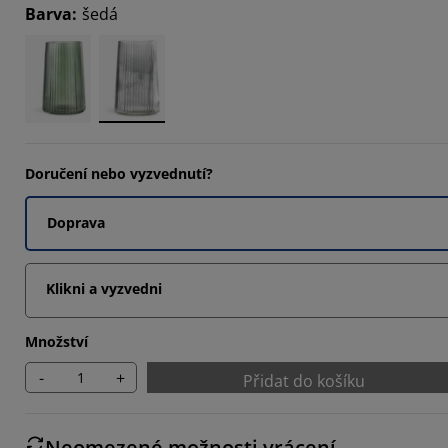
Barva
:
šedá
Doručení nebo vyzvednutí?
Doprava
Klikni a vyzvedni
Množství
-
+
Přidat do košíku
Neomezené možnosti vrácení