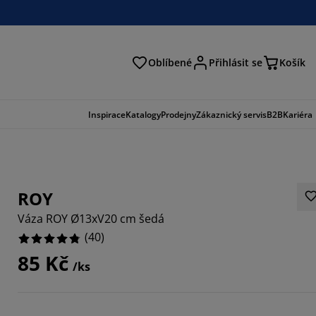
Oblíbené
Přihlásit se
Košík
at
Inspirace
Katalogy
Prodejny
Zákaznický servis
B2B
Kariéra
ROY
Váza ROY Ø13xV20 cm šedá
(
40
)
85 Kč
/ks