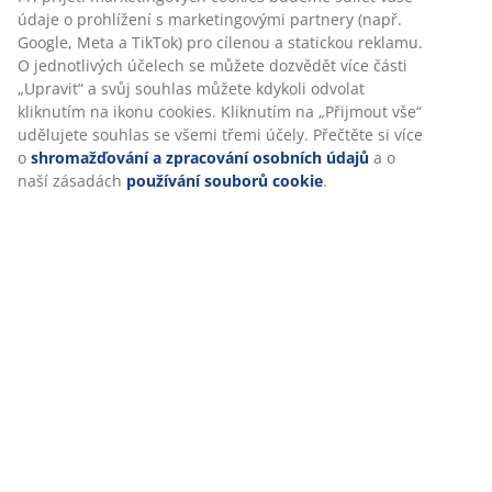
Hodnocení
(
191
)
Doprava