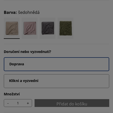
Barva
:
šedohnědá
Doručení nebo vyzvednutí?
Doprava
Klikni a vyzvedni
Množství
-
+
Přidat do košíku