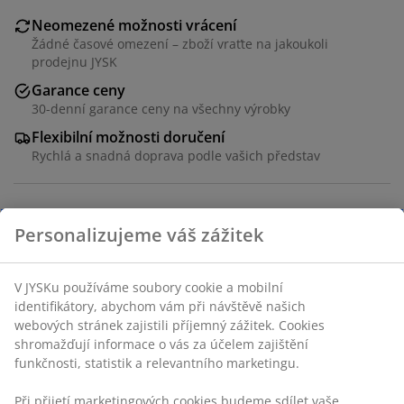
Neomezené možnosti vrácení
Žádné časové omezení – zboží vraťte na jakoukoli
prodejnu JYSK
Garance ceny
30-denní garance ceny na všechny výrobky
Flexibilní možnosti doručení
Rychlá a snadná doprava podle vašich představ
100% polyester (50 % recyklováno). 140x200 cm
Skladová položka: 4544408
Specifikace