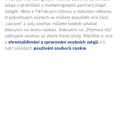
údaje o prohlížení s marketingovými partnery (např.
Hodnocení
Google, Meta a TikTok) pro cílenou a statickou reklamu.
O jednotlivých účelech se můžete dozvědět více části
(
5
)
„Upravit“ a svůj souhlas můžete kdykoli odvolat
kliknutím na ikonu cookies. Kliknutím na „Přijmout vše“
udělujete souhlas se všemi třemi účely. Přečtěte si více
Doprava
o
shromažďování a zpracování osobních údajů
a o
naší zásadách
používání souborů cookie
.