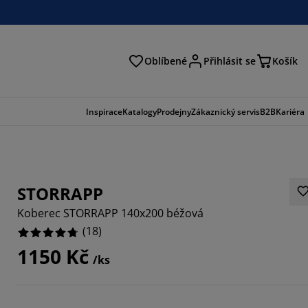
Oblíbené
Přihlásit se
Košík
at
Inspirace
Katalogy
Prodejny
Zákaznický servis
B2B
Kariéra
STORRAPP
Koberec STORRAPP 140x200 béžová
(
18
)
1150 Kč
/ks
3334%
1111%