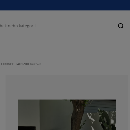
Hled
TORRAPP 140x200 béžová
83.3333333333
11.1111111111