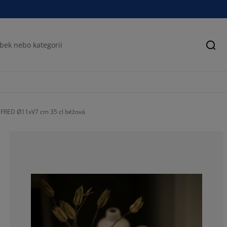
Hled
NFRED Ø11xV7 cm 35 cl béžová
80%
0%