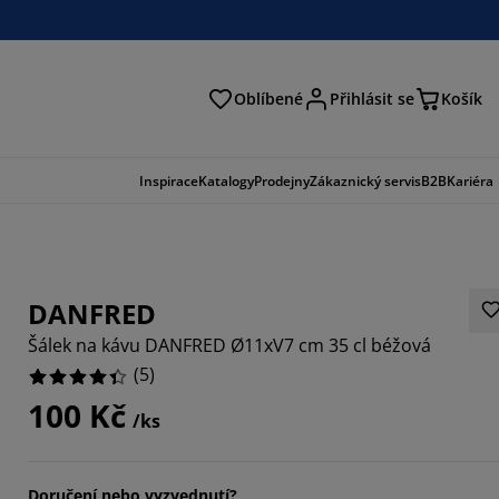
Oblíbené
Přihlásit se
Košík
at
Inspirace
Katalogy
Prodejny
Zákaznický servis
B2B
Kariéra
DANFRED
Šálek na kávu DANFRED Ø11xV7 cm 35 cl béžová
(
5
)
100 Kč
/ks
Doručení nebo vyzvednutí?