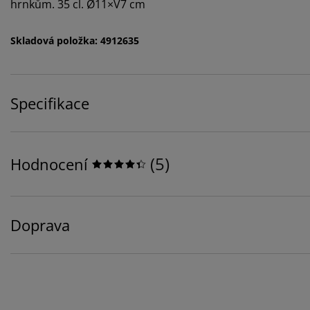
hrnkům. 35 cl. Ø11×V7 cm
Skladová položka: 4912635
Specifikace
(
5
)
Hodnocení
Doprava