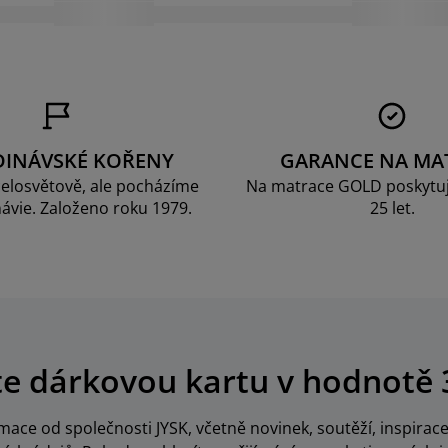
DINÁVSKÉ KOŘENY
GARANCE NA MA
elosvětově, ale pocházíme
Na matrace GOLD poskytu
ávie. Založeno roku 1979.
25 let.
te dárkovou kartu v hodnotě 
ace od společnosti JYSK, včetně novinek, soutěží, inspira