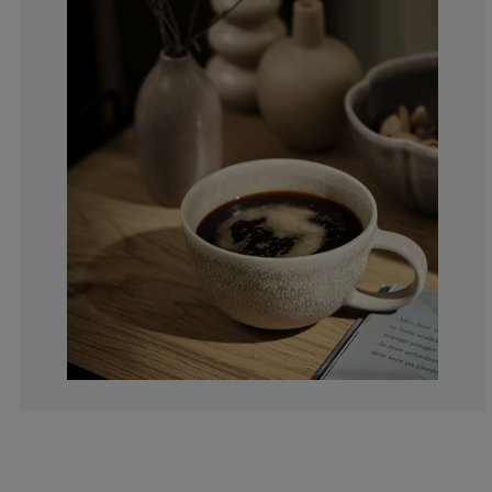
0%
20%
0%