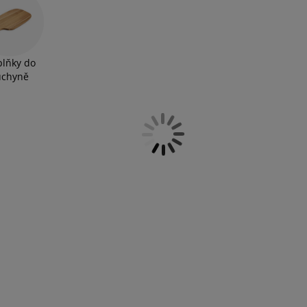
lňky do
uchyně