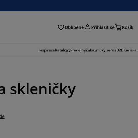
Oblíbené
Přihlásit se
Košík
at
Inspirace
Katalogy
Prodejny
Zákaznický servis
B2B
Kariéra
a skleničky
zde