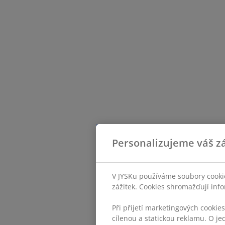
Personalizujeme váš zá
V JYSKu používáme soubory cookie
zážitek. Cookies shromažďují info
Při přijetí marketingových cookie
cílenou a statickou reklamu. O je