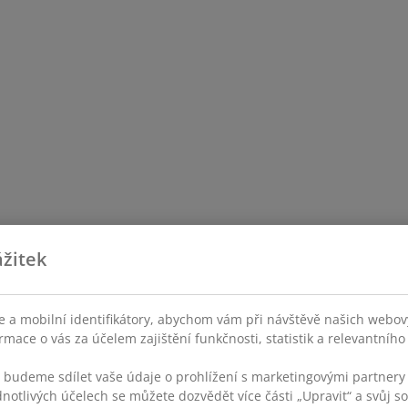
žitek
 a mobilní identifikátory, abychom vám při návštěvě našich webovýc
rmace o vás za účelem zajištění funkčnosti, statistik a relevantníh
s budeme sdílet vaše údaje o prohlížení s marketingovými partnery 
dnotlivých účelech se můžete dozvědět více části „Upravit“ a svůj s