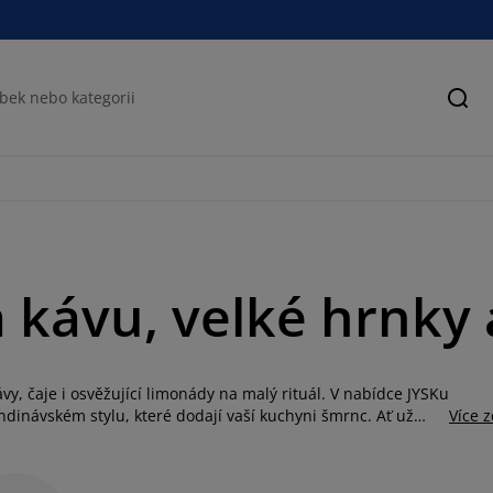
Hled
 kávu, velké hrnky 
vy, čaje i osvěžující limonády na malý rituál. V nabídce JYSKu
dinávském stylu, které dodají vaší kuchyni šmrnc. Ať už
Více 
 sklenici na vodu nebo designové kousky pro servírování
varech a barvách, které snadno sladíte s ostatním vybavením