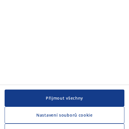
JYSK
JYSK
CENTRÁLA
Sledovat JYSK
Přijmout všechny
Nastavení souborů cookie
Jsme hrdým partnerem Českého paralympijského týmu