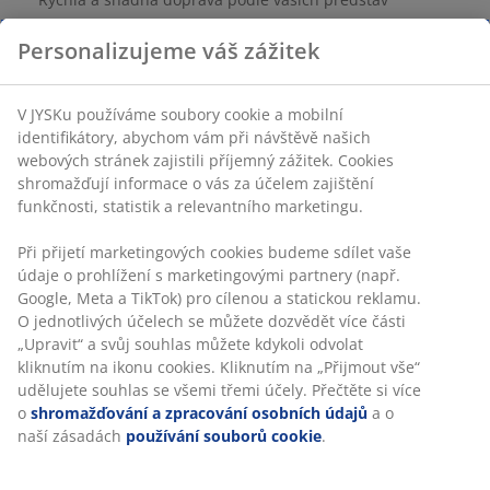
Personalizujeme váš zážitek
100% polyester. 140×240 cm
V JYSKu používáme soubory cookie a mobilní
identifikátory, abychom vám při návštěvě našich
Skladová položka: 1767401
webových stránek zajistili příjemný zážitek. Cookies
shromažďují informace o vás za účelem zajištění
funkčnosti, statistik a relevantního marketingu.
Specifikace
Při přijetí marketingových cookies budeme sdílet vaše
údaje o prohlížení s marketingovými partnery (např.
Google, Meta a TikTok) pro cílenou a statickou reklamu.
O jednotlivých účelech se můžete dozvědět více části
Hodnocení
„Upravit“ a svůj souhlas můžete kdykoli odvolat
kliknutím na ikonu cookies. Kliknutím na „Přijmout vše“
(
3
)
udělujete souhlas se všemi třemi účely. Přečtěte si více
o
shromažďování a zpracování osobních údajů
a o
naší zásadách
používání souborů cookie
.
Doprava