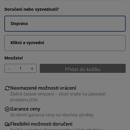
Doručení nebo vyzvednutí?
Doprava
Klikni a vyzvedni
Množství
-
+
Přidat do košíku
Neomezené možnosti vrácení
Žádné časové omezení – zboží vraťte na jakoukoli
prodejnu JYSK
Garance ceny
30-denní garance ceny na všechny výrobky
Flexibilní možnosti doručení
Rychlá a snadná doprava podle vašich představ