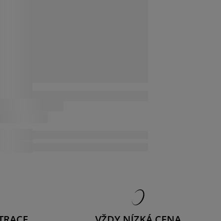
TRACE
VŽDY NÍZKÁ CENA