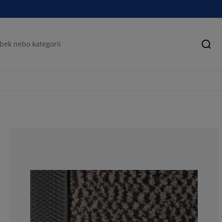
Hled
100%
0%