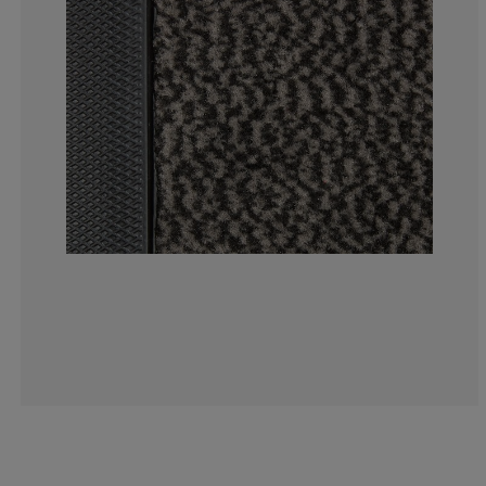
0%
0%
0%