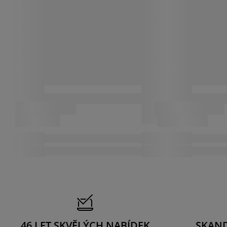
46 LET SKVĚLÝCH NABÍDEK
SKAN