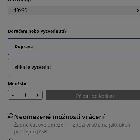
40x60
Doručení nebo vyzvednutí?
Doprava
Klikni a vyzvedni
Množství
-
+
Přidat do košíku
Neomezené možnosti vrácení
Žádné časové omezení – zboží vraťte na jakoukoli
prodejnu JYSK