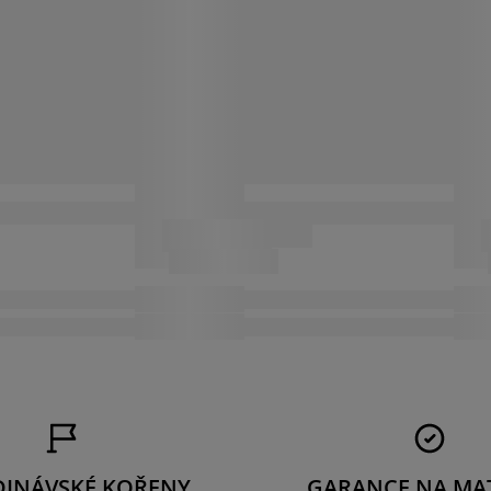
DINÁVSKÉ KOŘENY
GARANCE NA MA