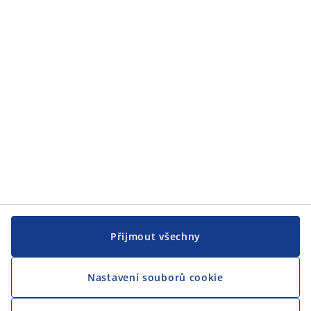
JYSK
JYSK
CENTRÁLA
Sledovat JYSK
Jsme hrdým partnerem Českého paralympijského týmu