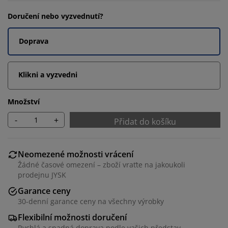
Doručení nebo vyzvednutí?
Doprava
Klikni a vyzvedni
Množství
-
+
Přidat do košíku
Neomezené možnosti vrácení
Žádné časové omezení – zboží vraťte na jakoukoli
prodejnu JYSK
Garance ceny
30-denní garance ceny na všechny výrobky
Flexibilní možnosti doručení
Rychlá a snadná doprava podle vašich představ