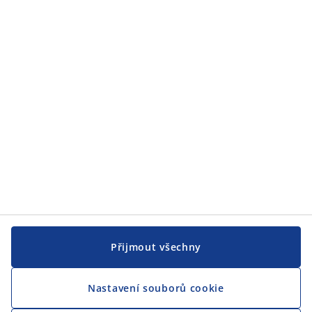
JYSK
JYSK
CENTRÁLA
Sledovat JYSK
Přijmout všechny
Nastavení souborů cookie
Jsme hrdým partnerem Českého paralympijského týmu