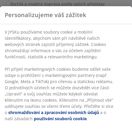
Rychlá a snadná doprava podle vašich představ
Personalizujeme váš zážitek
100% bavlna. 2 ks/bal. 50×70 cm
V JYSKu používáme soubory cookie a mobilní
identifikátory, abychom vám při návštěvě našich
webových stránek zajistili příjemný zážitek. Cookies
Skladová položka: 2411400
shromažďují informace o vás za účelem zajištění
funkčnosti, statistik a relevantního marketingu.
Při přijetí marketingových cookies budeme sdílet vaše
Specifikace
údaje o prohlížení s marketingovými partnery (např.
Google, Meta a TikTok) pro cílenou a statickou reklamu.
O jednotlivých účelech se můžete dozvědět více části
„Upravit“ a svůj souhlas můžete kdykoli odvolat
Hodnocení
kliknutím na ikonu cookies. Kliknutím na „Přijmout vše“
(
3
)
udělujete souhlas se všemi třemi účely. Přečtěte si více
o
shromažďování a zpracování osobních údajů
a o
naší zásadách
používání souborů cookie
.
Doprava