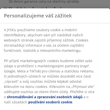
30-denní garance ceny na všechny výrobky
Flexibilní možnosti doručení
Rychlá a snadná doprava podle vašich představ
Personalizujeme váš zážitek
V JYSKu používáme soubory cookie a mobilní
100% bavlna. 2 ks/bal. 50×70 cm
identifikátory, abychom vám při návštěvě našich
webových stránek zajistili příjemný zážitek. Cookies
shromažďují informace o vás za účelem zajištění
Skladová položka: 2411900
funkčnosti, statistik a relevantního marketingu.
Při přijetí marketingových cookies budeme sdílet vaše
údaje o prohlížení s marketingovými partnery (např.
Specifikace
Google, Meta a TikTok) pro cílenou a statickou reklamu.
O jednotlivých účelech se můžete dozvědět více části
„Upravit“ a svůj souhlas můžete kdykoli odvolat
kliknutím na ikonu cookies. Kliknutím na „Přijmout vše“
Hodnocení
udělujete souhlas se všemi třemi účely. Přečtěte si více
(
3
)
o
shromažďování a zpracování osobních údajů
a o
naší zásadách
používání souborů cookie
.