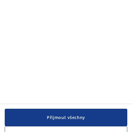
Zákaznický servis
Zákaznický servis
JYSK
JYSK
CENTRÁLA
Sledovat JYSK
Přijmout všechny