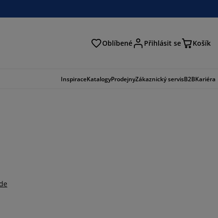
Oblíbené
Přihlásit se
Košík
at
Inspirace
Katalogy
Prodejny
Zákaznický servis
B2B
Kariéra
zde