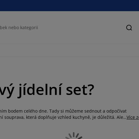
Hled
ý jídelní set?
ředním bodem celého dne. Tady si můžeme sednout a odpočívat
í souprava, která doplňuje vzhled kuchyně, je důležitá. Ale
Více 
í poskytovat pohodlné místo k sezení. Nabízíme velké i malé
 celá rodina, nebo menší jídelní soupravu do kuchyně, v JYSKu
 s jídelním stolem nebo židlemi, které již vlastníte, potom si