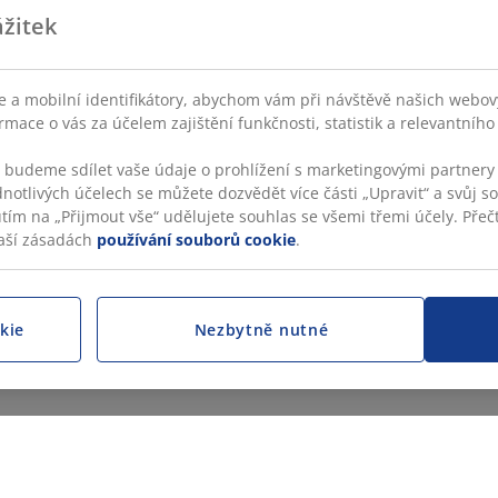
žitek
 a mobilní identifikátory, abychom vám při návštěvě našich webovýc
rmace o vás za účelem zajištění funkčnosti, statistik a relevantníh
s budeme sdílet vaše údaje o prohlížení s marketingovými partnery 
dnotlivých účelech se můžete dozvědět více části „Upravit“ a svůj s
utím na „Přijmout vše“ udělujete souhlas se všemi třemi účely. Přečt
aší zásadách
používání souborů cookie
.
kie
Nezbytně nutné