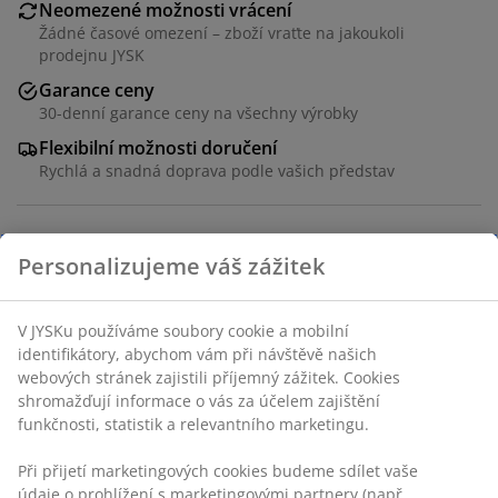
Neomezené možnosti vrácení
Žádné časové omezení – zboží vraťte na jakoukoli
prodejnu JYSK
Garance ceny
30-denní garance ceny na všechny výrobky
Flexibilní možnosti doručení
Rychlá a snadná doprava podle vašich představ
Stůl: Dekorační dýha. Š80xD140xV76 cm. Židle: Potah a
ocel.
Skladová položka: S364079
Komplet je tvořen následujícími
položkami