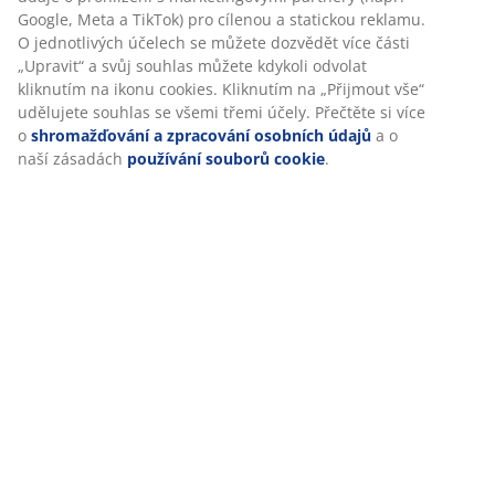
Personalizujeme váš zážitek
Specifikace
V JYSKu používáme soubory cookie a mobilní identifikátory,
abychom vám při návštěvě našich webových stránek zajistili
příjemný zážitek. Cookies shromažďují informace o vás za
účelem zajištění funkčnosti, statistik a relevantního marketingu.
Hodnocení
Při přijetí marketingových cookies budeme sdílet vaše údaje o
(
0
)
prohlížení s marketingovými partnery (např. Google, Meta a
TikTok) pro cílenou a statickou reklamu. O jednotlivých účelech
se můžete dozvědět více části „Upravit“ a svůj souhlas můžete
kdykoli odvolat kliknutím na ikonu cookies. Kliknutím na
Doprava
„Přijmout vše“ udělujete souhlas se všemi třemi účely. Přečtěte
si více o
shromažďování a zpracování osobních údajů
a o naší
zásadách
používání souborů cookie
.