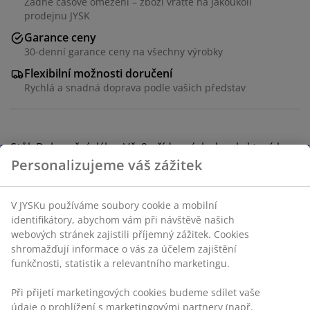
Žádné časové omezení – zboží vraťte na jakoukoli
prodejnu JYSK
Garance ceny
30-denní garance ceny na všechny výrobky
Flexibilní možnosti doručení
Rychlá a snadná doprava podle vašich představ
Stůl: Dekorační dýha. Vč. 2 přídavných desek, které lze
uložit pod stůl. Š90xD190/235/280xV77 cm. Židle:
Sametový potah a ocel.
Skladová položka: S000292
Komplet je tvořen následujícími
položkami