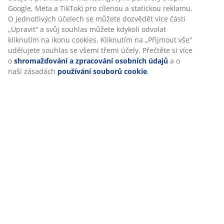
Specifikace
Personalizujeme váš zážitek
V JYSKu používáme soubory cookie a mobilní identifikátory, aby
Hodnocení
vám při návštěvě našich webových stránek zajistili příjemný záži
(
1
)
Cookies shromažďují informace o vás za účelem zajištění funkčno
statistik a relevantního marketingu.
Při přijetí marketingových cookies budeme sdílet vaše údaje o
Doprava
prohlížení s marketingovými partnery (např. Google, Meta a TikT
pro cílenou a statickou reklamu. O jednotlivých účelech se může
dozvědět více části „Upravit“ a svůj souhlas můžete kdykoli odvo
kliknutím na ikonu cookies. Kliknutím na „Přijmout vše“ udělujet
souhlas se všemi třemi účely. Přečtěte si více o
shromažďování 
zpracování osobních údajů
a o naší zásadách
používání soubo
cookie
.