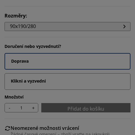
Rozměry
:
90x190/280
Doručení nebo vyzvednutí?
Doprava
Klikni a vyzvedni
Množství
-
+
Přidat do košíku
Neomezené možnosti vrácení
Žádné časové omezení – zboží vraťte na jakoukoli