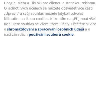
Personalizujeme váš zážitek
Specifikace
V JYSKu používáme soubory cookie a mobilní identifikátory,
abychom vám při návštěvě našich webových stránek zajistili
Hodnocení
příjemný zážitek. Cookies shromažďují informace o vás za účel
zajištění funkčnosti, statistik a relevantního marketingu.
(
156
)
Při přijetí marketingových cookies budeme sdílet vaše údaje o
prohlížení s marketingovými partnery (např. Google, Meta a
Doprava
TikTok) pro cílenou a statickou reklamu. O jednotlivých účelech 
můžete dozvědět více části „Upravit“ a svůj souhlas můžete
kdykoli odvolat kliknutím na ikonu cookies. Kliknutím na „Přijmo
vše“ udělujete souhlas se všemi třemi účely. Přečtěte si více o
shromažďování a zpracování osobních údajů
a o naší zásadách
používání souborů cookie
.