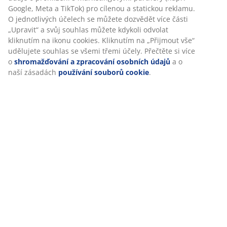
Google, Meta a TikTok) pro cílenou a statickou reklamu.
O jednotlivých účelech se můžete dozvědět více části
„Upravit“ a svůj souhlas můžete kdykoli odvolat
Specifikace
kliknutím na ikonu cookies. Kliknutím na „Přijmout vše“
udělujete souhlas se všemi třemi účely. Přečtěte si více
o
shromažďování a zpracování osobních údajů
a o
naší zásadách
používání souborů cookie
.
Hodnocení
(
0
)
Doprava