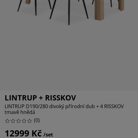
éče o nábytek/doplňky
enkovní osvětlení
rostěradla
ostelové rámy
světlení
emping
tní skříně
oxspring rámy s úložným prostorem
omácnost
ábytek do ložnice
ošty
ětský pokoj
ětské matrace
raní
ětské postele
ro mazlíčky
LINTRUP + RISSKOV
LINTRUP D190/280 divoký přírodní dub + 4 RISSKOV
tmavě hnědá
(
0
)
12999 Kč
/set