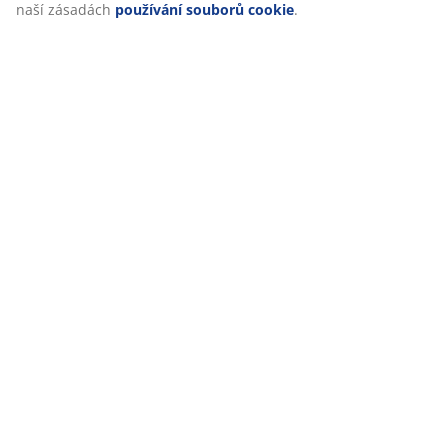
naší zásadách
používání souborů cookie
.
Hodnocení
(
0
)
Doprava