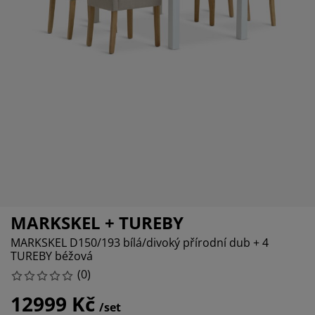
éče o nábytek/doplňky
enkovní osvětlení
rostěradla
ostelové rámy
světlení
emping
tní skříně
oxspring rámy s úložným prostorem
omácnost
ábytek do ložnice
ošty
ětský pokoj
ětské matrace
raní
ětské postele
ro mazlíčky
MARKSKEL + TUREBY
MARKSKEL D150/193 bílá/divoký přírodní dub + 4
TUREBY béžová
(
0
)
12999 Kč
/set