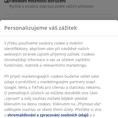
Flexibilní možnosti doručení
Rychlá a snadná doprava podle vašich představ
Personalizujeme váš zážitek
Stůl: MDekorační dýha. Včetně 1 přídavné desky, kterou
lze uložit pod desku stolu. Š90xD150/193xV75 cm. Židle:
Potah a masivní dřevo.
V JYSKu používáme soubory cookie a mobilní
identifikátory, abychom vám při návštěvě našich
webových stránek zajistili příjemný zážitek. Cookies
Skladová položka: S000326
shromažďují informace o vás za účelem zajištění
funkčnosti, statistik a relevantního marketingu.
Při přijetí marketingových cookies budeme sdílet vaše
Komplet je tvořen následujícími
údaje o prohlížení s marketingovými partnery (např.
položkami
Google, Meta a TikTok) pro cílenou a statickou reklamu.
O jednotlivých účelech se můžete dozvědět více části
„Upravit“ a svůj souhlas můžete kdykoli odvolat
kliknutím na ikonu cookies. Kliknutím na „Přijmout vše“
udělujete souhlas se všemi třemi účely. Přečtěte si více
Specifikace
o
shromažďování a zpracování osobních údajů
a o