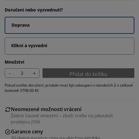
Doručení nebo vyzvednutí?
Doprava
Klikni a vyzvedni
Množství
-
+
Přidat do košíku
Pokud zvolíte doručení, produkt musí být zakoupen v násobcích 2 v celkové
hodnotě 3798.00 Kč
Neomezené možnosti vrácení
Žádné časové omezení – zboží vraťte na jakoukoli
prodejnu JYSK
Garance ceny
30-denní garance ceny na všechny výrobky