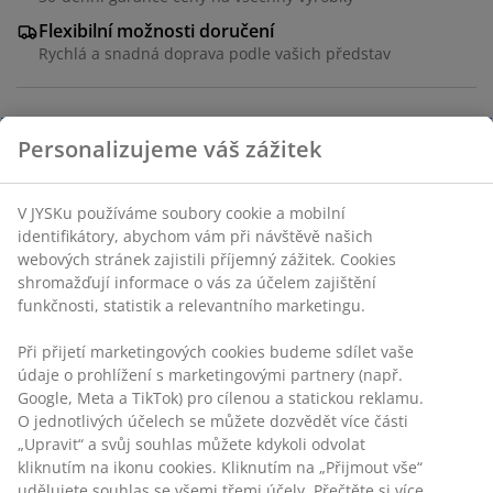
Flexibilní možnosti doručení
Rychlá a snadná doprava podle vašich představ
Jídelní židle se sedadlem a opěradlem s pěnovou výplní
Personalizujeme váš zážitek
a béžovým potahem. Nohy z masivního dřeva. Dřevo je
lakované kvůli vyšší odolnosti.
V JYSKu používáme soubory cookie a mobilní
identifikátory, abychom vám při návštěvě našich
Skladová položka: 3655008
webových stránek zajistili příjemný zážitek. Cookies
Návod k sestavení
shromažďují informace o vás za účelem zajištění
funkčnosti, statistik a relevantního marketingu.
Při přijetí marketingových cookies budeme sdílet vaše
Specifikace
údaje o prohlížení s marketingovými partnery (např.
Google, Meta a TikTok) pro cílenou a statickou reklamu.
O jednotlivých účelech se můžete dozvědět více části
„Upravit“ a svůj souhlas můžete kdykoli odvolat
Hodnocení
kliknutím na ikonu cookies. Kliknutím na „Přijmout vše“
udělujete souhlas se všemi třemi účely. Přečtěte si více