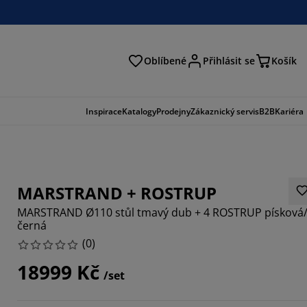
Oblíbené
Přihlásit se
Košík
at
Inspirace
Katalogy
Prodejny
Zákaznický servis
B2B
Kariéra
MARSTRAND + ROSTRUP
MARSTRAND Ø110 stůl tmavý dub + 4 ROSTRUP písková
černá
(
0
)
18999 Kč
/set