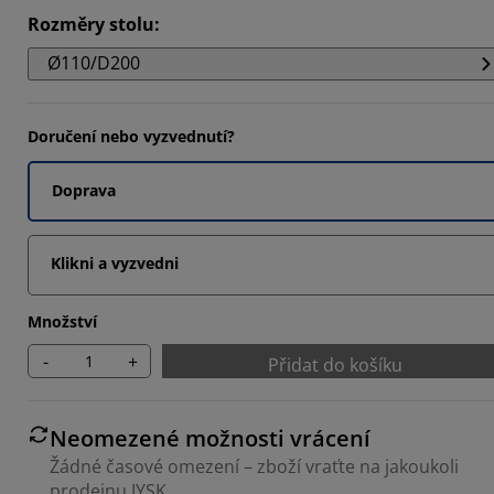
Rozměry stolu
:
Ø110/D200
Doručení nebo vyzvednutí?
Doprava
Klikni a vyzvedni
Množství
-
+
Přidat do košíku
Neomezené možnosti vrácení
Žádné časové omezení – zboží vraťte na jakoukoli
prodejnu JYSK