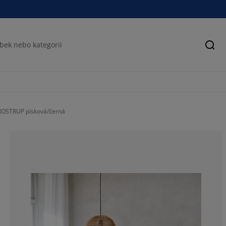
Hled
ROSTRUP písková/černá