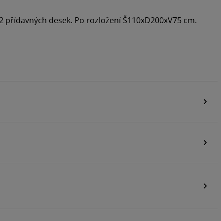
 2 přídavných desek. Po rozložení Š110xD200xV75 cm.
i