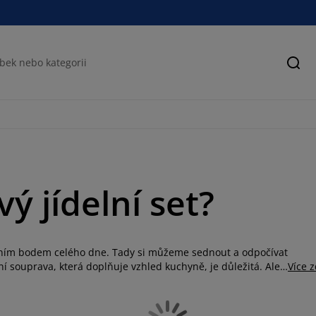
Hled
ý jídelní set?
ředním bodem celého dne. Tady si můžeme sednout a odpočívat
í souprava, která doplňuje vzhled kuchyně, je důležitá. Ale
Více 
í poskytovat pohodlné místo k sezení. Nabízíme velké i malé
 celá rodina, nebo menší jídelní soupravu do kuchyně, v JYSKu
 s jídelním stolem nebo židlemi, které již vlastníte, potom si