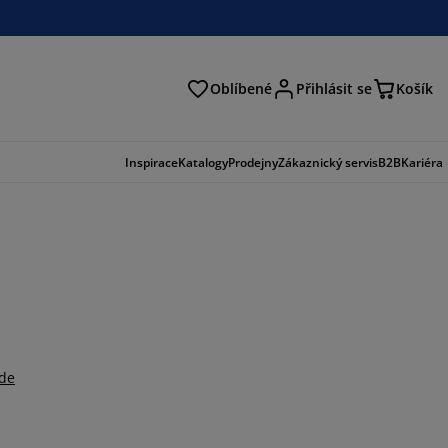
Oblíbené
Přihlásit se
Košík
at
Inspirace
Katalogy
Prodejny
Zákaznický servis
B2B
Kariéra
zde