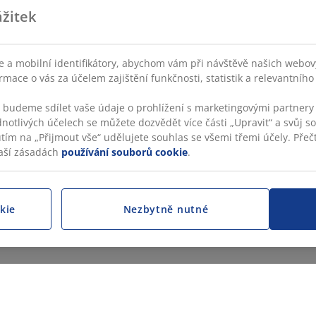
žitek
 a mobilní identifikátory, abychom vám při návštěvě našich webovýc
rmace o vás za účelem zajištění funkčnosti, statistik a relevantníh
s budeme sdílet vaše údaje o prohlížení s marketingovými partnery 
dnotlivých účelech se můžete dozvědět více části „Upravit“ a svůj s
utím na „Přijmout vše“ udělujete souhlas se všemi třemi účely. Přečt
aší zásadách
používání souborů cookie
.
kie
Nezbytně nutné