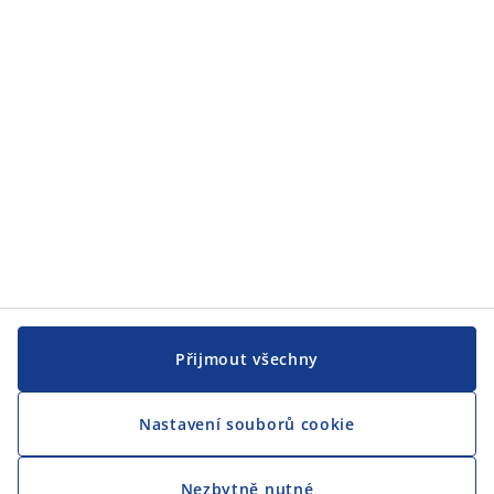
JYSK
CENTRÁLA
Sledovat JYSK
Přijmout všechny
Nastavení souborů cookie
Jsme hrdým partnerem Českého paralympijského týmu
Nezbytně nutné