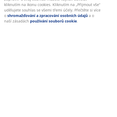
kliknutím na ikonu cookies. Kliknutím na „Přijmout vše“
Specifikace
udělujete souhlas se všemi třemi účely. Přečtěte si více
o
shromažďování a zpracování osobních údajů
a o
naší zásadách
používání souborů cookie
.
Hodnocení
(
38
)
Doprava