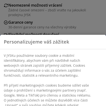
Neomezené možnosti vrácení
Žádné časové omezení – zboží vraťte na jakoukoli
prodejnu JYSK
Garance ceny
30-denní garance ceny na všechny výrobky
Flexibilní možnosti doručení
Rychlá a snadná doprava podle vašich představ
Personalizujeme váš zážitek
V JYSKu používáme soubory cookie a mobilní
Jídelní židle s polstrovaným sedadlem a opěradlem s
identifikátory, abychom vám při návštěvě našich
pískovým potahem. Nohy z oceli s dubovým vzhledem.
webových stránek zajistili příjemný zážitek. Cookies
shromažďují informace o vás za účelem zajištění
funkčnosti, statistik a relevantního marketingu.
Skladová položka: 3640130
Při přijetí marketingových cookies budeme sdílet vaše
Návod k sestavení
údaje o prohlížení s marketingovými partnery (např.
Návod k sestavení
Google, Meta a TikTok) pro cílenou a statickou reklamu.
O jednotlivých účelech se můžete dozvědět více části
„Upravit“ a svůj souhlas můžete kdykoli odvolat