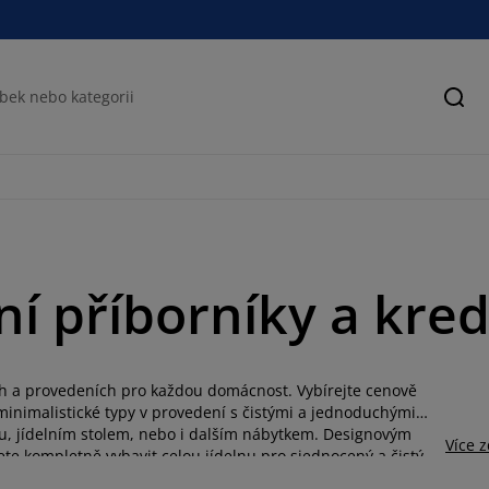
Hled
ní příborníky a kre
ech a provedeních pro každou domácnost. Vybírejte cenově
 minimalistické typy v provedení s čistými a jednoduchými
nou, jídelním stolem, nebo i dalším nábytkem. Designovým
Více 
e kompletně vybavit celou jídelnu pro sjednocený a čistý
lní stůl, a to ve dvou barvách kombinovaných se dřevem.