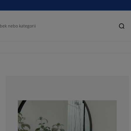
Hled
75.5725190839
12.21374045801