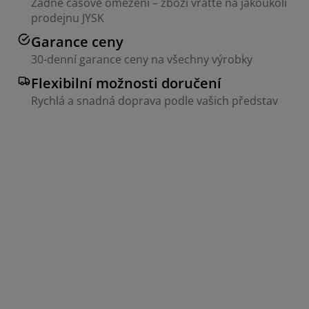
Žádné časové omezení – zboží vraťte na jakoukoli
prodejnu JYSK
Garance ceny
30-denní garance ceny na všechny výrobky
Flexibilní možnosti doručení
Rychlá a snadná doprava podle vašich představ