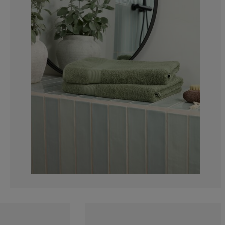
2.290076335877
3.053435114503
6.87022900763