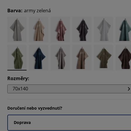
8624%
Barva
:
army zelená
8165%
3588%
Rozměry
:
70x140
Doručení nebo vyzvednutí?
Doprava