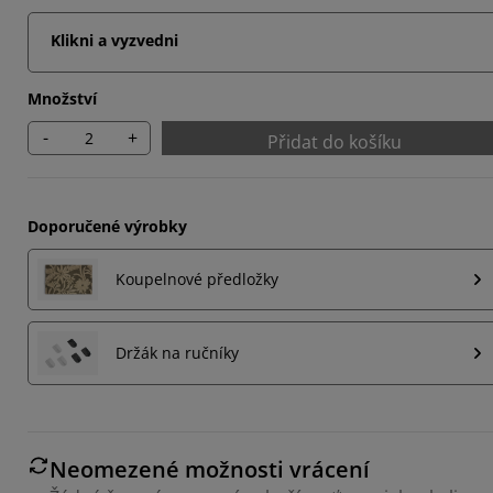
Klikni a vyzvedni
Množství
-
+
Přidat do košíku
Doporučené výrobky
Koupelnové předložky
Držák na ručníky
Neomezené možnosti vrácení