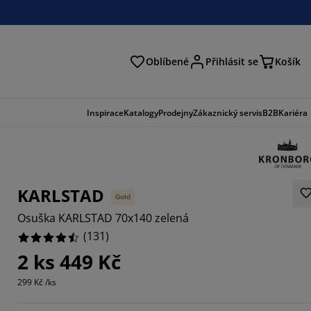
Oblíbené
Přihlásit se
Košík
at
Inspirace
Katalogy
Prodejny
Zákaznický servis
B2B
Kariéra
KARLSTAD
Gold
Osuška KARLSTAD 70x140 zelená
(
131
)
2 ks 449 Kč
6947%
299 Kč /ks
5266%