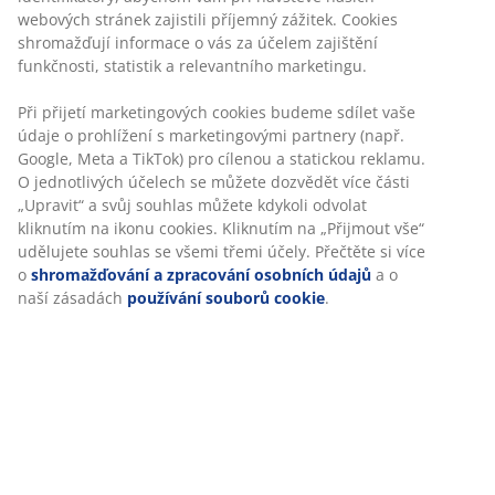
webových stránek zajistili příjemný zážitek. Cookies
Prostřední sourozenec mezi ručníkem na obličej a
shromažďují informace o vás za účelem zajištění
klasickým ručníkem, ručník pro hosty, je všestranným
funkčnosti, statistik a relevantního marketingu.
pomocníkem, které je ideální pro osušení rukou nebo
obličeje na toaletě pro hosty nebo v pokoji pro hosty.
Při přijetí marketingových cookies budeme sdílet vaše
Velikost ručníku pro hosty je obvykle 40x60 cm nebo
údaje o prohlížení s marketingovými partnery (např.
30x50 cm.
Google, Meta a TikTok) pro cílenou a statickou reklamu.
O jednotlivých účelech se můžete dozvědět více části
„Upravit“ a svůj souhlas můžete kdykoli odvolat
kliknutím na ikonu cookies. Kliknutím na „Přijmout vše“
udělujete souhlas se všemi třemi účely. Přečtěte si více
o
shromažďování a zpracování osobních údajů
a o
naší zásadách
používání souborů cookie
.
VŽDY NÍZKÁ
-61%
CENA
Akční cena
Akční cena
Akční cena
NORA
Gold
Basic
Gold
Gold
KARLSTAD
UPPSALA
KARLSTAD
KARLSTAD
Ručník
Ručník
Ručník
Ručník
Ručník
NORA 4
KARLSTAD
UPPSALA
KARLSTAD
KARLSTAD
bílá
40x60 bílá
30x50 cm
40x60cm
40x60 tmavě
šedomodrá
zelená
šedá