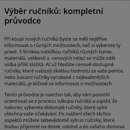
éče o nábytek/doplňky
enkovní osvětlení
rostěradla
ostelové rámy
světlení
Výběr ručníků: kompletní
emping
tní skříně
oxspring rámy s úložným prostorem
omácnost
průvodce
ábytek do ložnice
ošty
ětský pokoj
Při koupi nových ručníků byste se měli nejdříve
ětské matrace
raní
informovat o různých možnostech, než si vyberete ty
pravé. S širokou nabídkou ručníků různých barev,
materiálů, velikostí a cenových relací se může zdát
ětské postele
ro mazlíčky
volba příliš složitá. Ať už hledáte cenově dostupné
ručníky, které nabízejí skvělou hodnotu za vaše peníze,
nebo luxusní ručníky vyrobené z nejkvalitnějších
materiálů, je klíčové se informovat o možnostech.
Tento průvodce je navržen tak, aby vám pomohl
orientovat se v procesu nákupu ručníků a zajistil, že
nakonec vyberete dokonalé ručníky, které splní
všechna vaše očekávání. Po zvážení všech těchto
aspektů můžete sebevědomě vybrat ručníky, které
budou příjemné na dotek, odolné a do vašeho domova