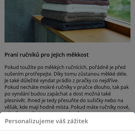
Praní ručníků pro jejich měkkost
Pokud toužíte po měkkých ručnících, pořádně je před
sušením protřepejte. Díky tomu zůstanou měkké déle.
Je také důležité vyndat prádlo z pračky co nejdříve.
Pokud necháte mokré ručníky v pračce dlouho, tak pak
po vyndání budou zapáchat a dost možná také
plesnivět. Ihned je tedy přesuňte do sušičky nebo na
věšák, kde mají hodně místa. Pokud máte ručníky nové,
ujistěte se, že je perete správně
.
Personalizujeme váš zážitek
Jeden ze způsobů, jak udržet měkkost ručníků je také
díky
sušícím míčkům
, které se používají v sušičce. Díky