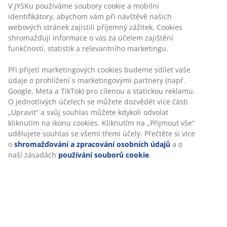
V JYSKu používáme soubory cookie a mobilní
nim jsou pak ručníky nadýchané a jejich sušení netrvá
identifikátory, abychom vám při návštěvě našich
tak dlouho, šetříte tedy zároveň elektřinu. Prostě
webových stránek zajistili příjemný zážitek. Cookies
ideální situace!
shromažďují informace o vás za účelem zajištění
funkčnosti, statistik a relevantního marketingu.
Dejte vašim ručníkům spoustu místa při sušení
Při přijetí marketingových cookies budeme sdílet vaše
Pokud nemáte dostatek místa v koupelně, možná
údaje o prohlížení s marketingovými partnery (např.
jednoduše věšíte ručníky přes sebe. To je ale špatně!
Google, Meta a TikTok) pro cílenou a statickou reklamu.
Pokud jim nedáte dostatek místa pro usušení, jejich
O jednotlivých účelech se můžete dozvědět více části
vlhkost může přitáhnout bakterie. Koupelna je také
„Upravit“ a svůj souhlas můžete kdykoli odvolat
očividným místem pro skladování suchých ručníků,
kliknutím na ikonu cookies. Kliknutím na „Přijmout vše“
věděli jste ale, že se jejich skladování v koupelně
udělujete souhlas se všemi třemi účely. Přečtěte si více
o
shromažďování a zpracování osobních údajů
a o
nedoporučuje?
naší zásadách
používání souborů cookie
.