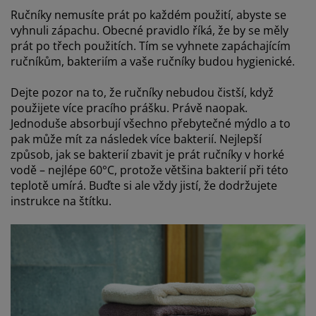
Ručníky nemusíte prát po každém použití, abyste se
vyhnuli zápachu. Obecné pravidlo říká, že by se měly
prát po třech použitích. Tím se vyhnete zapáchajícím
ručníkům, bakteriím a vaše ručníky budou hygienické.
Dejte pozor na to, že ručníky nebudou čistší, když
použijete více pracího prášku. Právě naopak.
Jednoduše absorbují všechno přebytečné mýdlo a to
pak může mít za následek více bakterií. Nejlepší
způsob, jak se bakterií zbavit je prát ručníky v horké
vodě – nejlépe 60°C, protože většina bakterií při této
teplotě umírá. Buďte si ale vždy jistí, že dodržujete
instrukce na štítku.