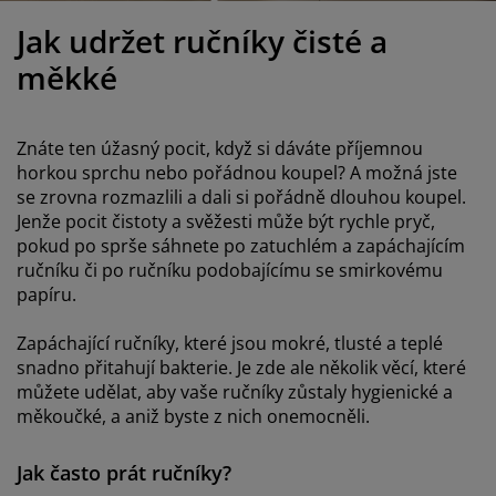
éče o nábytek/doplňky
enkovní osvětlení
rostěradla
ostelové rámy
světlení
Jak udržet ručníky čisté a
emping
tní skříně
oxspring rámy s úložným prostorem
omácnost
měkké
ábytek do ložnice
ošty
ětský pokoj
Znáte ten úžasný pocit, když si dáváte příjemnou
ětské matrace
raní
horkou sprchu nebo pořádnou koupel? A možná jste
se zrovna rozmazlili a dali si pořádně dlouhou koupel.
Jenže pocit čistoty a svěžesti může být rychle pryč,
ětské postele
ro mazlíčky
pokud po sprše sáhnete po zatuchlém a zapáchajícím
ručníku či po ručníku podobajícímu se smirkovému
papíru.
Zapáchající ručníky, které jsou mokré, tlusté a teplé
snadno přitahují bakterie. Je zde ale několik věcí, které
můžete udělat, aby vaše ručníky zůstaly hygienické a
měkoučké, a aniž byste z nich onemocněli.
Jak často prát ručníky?